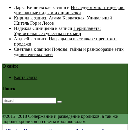
Дарья Вишневская
к записи
Исследуем мир птицеедов:
уникальные виды и их привычки
Кирилл
к записи
Агама Кавказская: Уникальный
Житель Гор и Лесов
Надежда Синицына
к записи
Перипланета:
Удивительные существа и их мир
Андрей
к записи
Награды на выставках: престиж и
продажи
Светлана
к записи
Полозы: тайны и разнообразие этих
удивительных змей
О сайте
Карта сайта
Поиск
©2015 -2018 Содержание и разведение кроликов, а так же
породы кроликов и советы кролиководам.