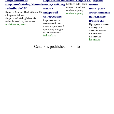
Https://mishka-
Строительство
Rentacc.agency
Продажа
shop.com/catalog/xiaomi-
коттеджей под
Moloco ads. Tech
оптом
unicorn moloco
redmibook-16/
ключ -
плинтуса -
rentacc.agency
.
Купите Xiaomi RedmiBook 16
цифровой
алюминиевые
rentacc.agency
-
https://mishka-
суперсервис
напольные
shop.com/catalog/xiaomi-
Строительство
плинтусы
redmibook-16/
, доставка.
коттеджей под
mishka-shop.com
Продажа оптом
ключ - цифровой
плинтуса -
суперсервис
для
алюминиевые
строительства.
напольные
italmask.ru
плинтусы
.
leonito.ru
Ссылки:
prokishechnik.info