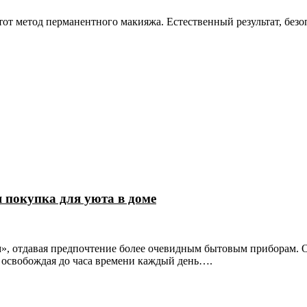
тот метод перманентного макияжа. Естественный результат, безо
 покупка для уюта в доме
, отдавая предпочтение более очевидным бытовым приборам. О
 освобождая до часа времени каждый день….