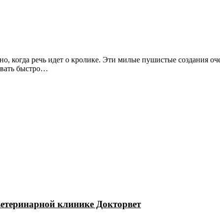
о, когда речь идет о кролике. Эти милые пушистые создания оче
вовать быстро…
 ветеринарной клинике Докторвет