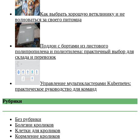
Как выбрать хорошую ветклинику и не
волноваться за своего питомца
Поддон с бортами из листового
полипропилена и полиэтилена: практичный выбор для
склада и перевозок
Управление мультикластерами Kubernetes:
практическое руководство для команд
Рубрики
Без рубрики
Болезни кроликов
Клетки для кроликов
Кормление кроликов