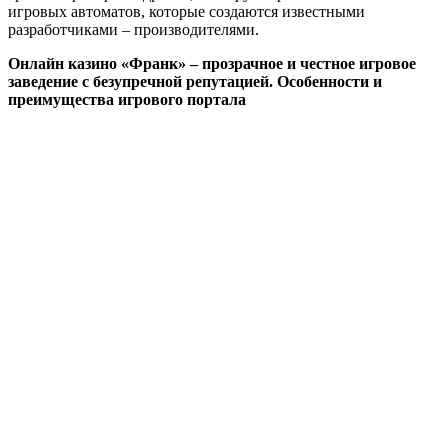
игровых автоматов, которые создаются известными
разработчиками – производителями.
Онлайн казино «Франк» – прозрачное и честное игровое
заведение с безупречной репутацией. Особенности и
преимущества игрового портала