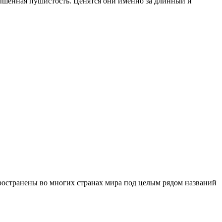
ышенная пушистость. Ценятся они именно за длинный и
пространены во многих странах мира под целым рядом названий