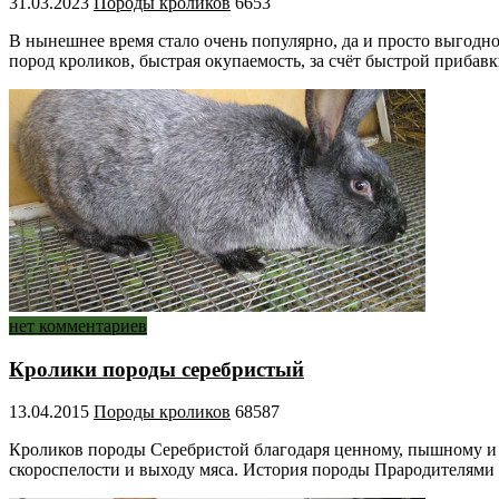
31.03.2023
Породы кроликов
6653
В нынешнее время стало очень популярно, да и просто выгодн
пород кроликов, быстрая окупаемость, за счёт быстрой прибав
нет комментариев
Кролики породы серебристый
13.04.2015
Породы кроликов
68587
Кроликов породы Серебристой благодаря ценному, пышному и 
скороспелости и выходу мяса. История породы Прародителями