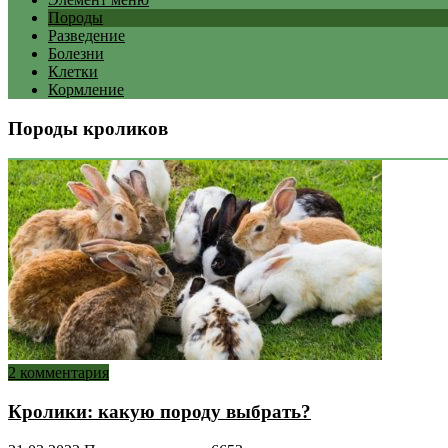
Породы
Разведение
Болезни
Клетки
Кормление
Породы кроликов
2 комментария
Кролики: какую породу выбрать?