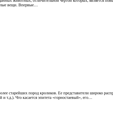
данных животных, отличительной чертой которых, является пов
еплые вещи. Впервые…
более старейших пород кроликов. Ее представители широко рас
и т.д.). Что касается эпитета «горностаевый», его…