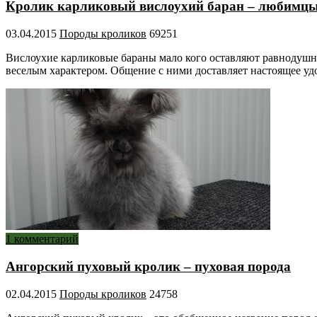
Кролик карликовый вислоухий баран – любимцы
03.04.2015
Породы кроликов
69251
Вислоухие карликовые бараны мало кого оставляют равнодушн
веселым характером. Общение с ними доставляет настоящее 
1 комментарий
Ангорский пуховый кролик – пуховая порода
02.04.2015
Породы кроликов
24758