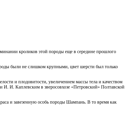
оминании кроликов этой породы еще в середине прошлого
ороды были не слишком крупными, цвет шерсти был только
лости и плодовитости, увеличением массы тела и качеством
 и И. И. Каплевским в зверосовхозе «Петровский» Полтавской
аса и завезенную особь породы Шампань. В то время как