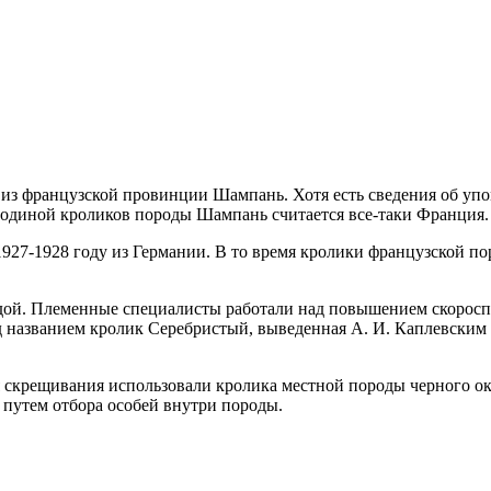
 из французской провинции Шампань. Хотя есть сведения об уп
родиной кроликов породы Шампань считается все-таки Франция.
1927-1928 году из Германии. В то время кролики французской п
дой. Племенные специалисты работали над повышением скороспе
од названием кролик Серебристый, выведенная А. И. Каплевским
 скрещивания использовали кролика местной породы черного окр
 путем отбора особей внутри породы.