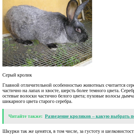
Серый кролик
Главной отличительной особенностью животных считается сереб
частично на лапах и хвосте, шерсть более темного цвета. Сере
остевые волоски частично белого цвета; пуховые волосы дымча
шикарного цвета старого серебра.
Читайте также:
Разведение кроликов – какую выбрать п
Шкурки так же ценятся, в том числе, за густоту и шелковистос