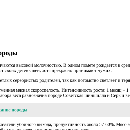
ороды
чаются высокой молочностью. В одном помете рождается в сред
ют своих детенышей, хотя прекрасно принимают чужих.
тлых серебристых родителей, так как потомство светлеет и теря
нная мясная скороспелость. Интенсивность роста: 1 месяц – 1 кг.
набора веса равнозначна породе Советская шиншилла и Серый ве
жание породы
казатели убойного выхода, продуктивность около 57-60%. Мясо 
йка распределена равномерно по всему телу.