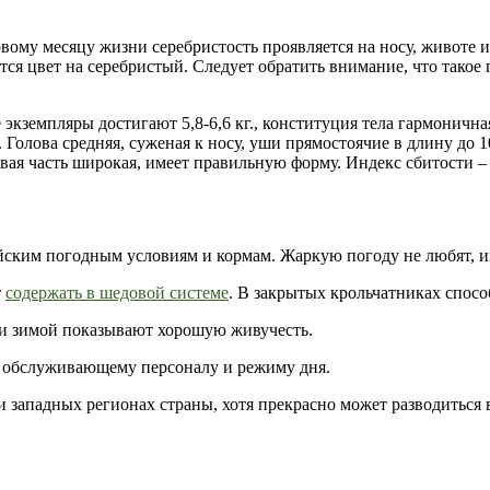
ому месяцу жизни серебристость проявляется на носу, животе и 
тся цвет на серебристый. Следует обратить внимание, что такое
 экземпляры достигают 5,8-6,6 кг., конституция тела гармоничная
. Голова средняя, суженая к носу, уши прямостоячие в длину до 
вая часть широкая, имеет правильную форму. Индекс сбитости –
йским погодным условиям и кормам. Жаркую погоду не любят, им
т
содержать в шедовой системе
. В закрытых крольчатниках спос
и зимой показывают хорошую живучесть.
к обслуживающему персоналу и режиму дня.
 западных регионах страны, хотя прекрасно может разводиться 