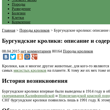
Породы
Разведение
Болезни
Клетки
Кормление
Главная
>
Породы кроликов
>
Бургундские кролики: описание
Бургундские кролики: описание и соде
08.04.2015
нет комментариев
80164
Породы кроликов
Кролики, как и многие другие животные, для кого-то являются
самых
мясистых кроликов
на планете. К тому же их мех тоже и
История возникновения
Бургундские кролики впервые были выведены в 1914 году в об
скрещивания Калифорнийской
и
Новозеландской красной пор
СНГ бургундские кролики появились лишь в 1991 году. К этом