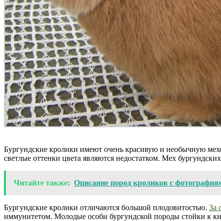
Бургундские кролики имеют очень красивую и необычную мехов
светлые оттенки цвета являются недостатком. Мех бургундских
Читайте также:
Описание пород кроликов с фотография
Бургундские кролики отличаются большой плодовитостью.
За 
иммунитетом. Молодые особи бургундской породы стойки к ки