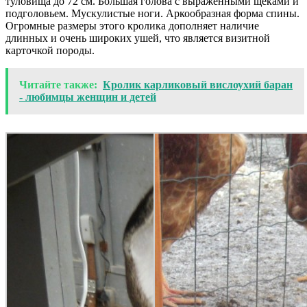
туловища до 72 см. Большая голова с выраженными щеками и
подголовьем. Мускулистые ноги. Аркообразная форма спины.
Огромные размеры этого кролика дополняет наличие
длинных и очень широких ушей, что является визитной
карточкой породы.
Читайте также:
Кролик карликовый вислоухий баран
- любимцы женщин и детей