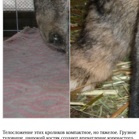
Телосложение этих кроликов компактное, но тяжелое. Грузное
туловище, широкий костяк создают впечатление коренастого