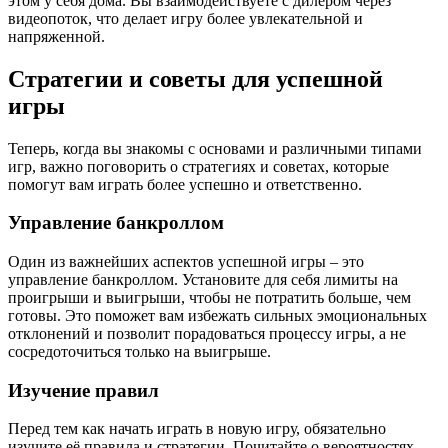
этом у себя дома. Вы взаимодействуете с дилером через
видеопоток, что делает игру более увлекательной и
напряженной.
Стратегии и советы для успешной
игры
Теперь, когда вы знакомы с основами и различными типами
игр, важно поговорить о стратегиях и советах, которые
помогут вам играть более успешно и ответственно.
Управление банкроллом
Один из важнейших аспектов успешной игры – это
управление банкроллом. Установите для себя лимиты на
проигрыши и выигрыши, чтобы не потратить больше, чем
готовы. Это поможет вам избежать сильных эмоциональных
отклонений и позволит порадоваться процессу игры, а не
сосредоточиться только на выигрыше.
Изучение правил
Перед тем как начать играть в новую игру, обязательно
изучите её правила и стратегии. Почитайте о вероятностях,