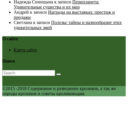
Надежда Синицына
к записи
Перипланета:
Удивительные существа и их мир
Андрей
к записи
Награды на выставках: престиж и
продажи
Светлана
к записи
Полозы: тайны и разнообразие этих
удивительных змей
О сайте
Карта сайта
Поиск
©2015 -2018 Содержание и разведение кроликов, а так же
породы кроликов и советы кролиководам.