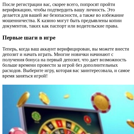
После регистрации вас, скорее всего, попросят пройти
верификацию, чтобы подтвердить вашу личность. Это
делается для вашей же безопасности, а также во избежание
мошенничества. К казино могут быть предъявлены копии
документов, таких как паспорт или водительские права.
Первые шаги в игре
Теперь, когда ваш аккаунт верифицирован, вы можете внести
депозит и начать играть. Многие новички начинают с
получения бонуса на первый депозит, что дает возможность
больше времени провести за игрой без дополнительных
расходов. Выберите игру, которая вас заинтересовала, и самое
время заняться игрой!