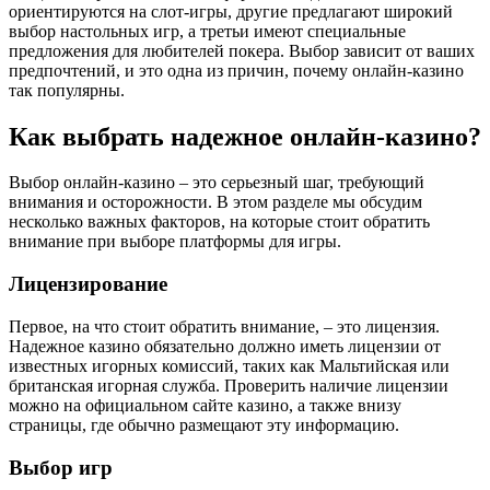
ориентируются на слот-игры, другие предлагают широкий
выбор настольных игр, а третьи имеют специальные
предложения для любителей покера. Выбор зависит от ваших
предпочтений, и это одна из причин, почему онлайн-казино
так популярны.
Как выбрать надежное онлайн-казино?
Выбор онлайн-казино – это серьезный шаг, требующий
внимания и осторожности. В этом разделе мы обсудим
несколько важных факторов, на которые стоит обратить
внимание при выборе платформы для игры.
Лицензирование
Первое, на что стоит обратить внимание, – это лицензия.
Надежное казино обязательно должно иметь лицензии от
известных игорных комиссий, таких как Мальтийская или
британская игорная служба. Проверить наличие лицензии
можно на официальном сайте казино, а также внизу
страницы, где обычно размещают эту информацию.
Выбор игр