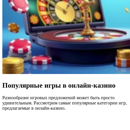
Популярные игры в онлайн-казино
Разнообразие игровых предложений может быть просто
удивительным. Рассмотрим самые популярные категории игр,
предлагаемые в онлайн-казино.