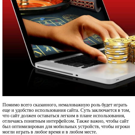
Помимо всего сказанного, немаловажную роль будет играть
еще и удобство использования сайта. Суть заключается в том,
что сайт должен оставаться легким в плане использования,
отличаясь понятным интерфейсом. Также важно, чтобы сайт
был оптимизирован для мобильных устройств, чтобы игроки
могли играть в любое время и в любом месте.