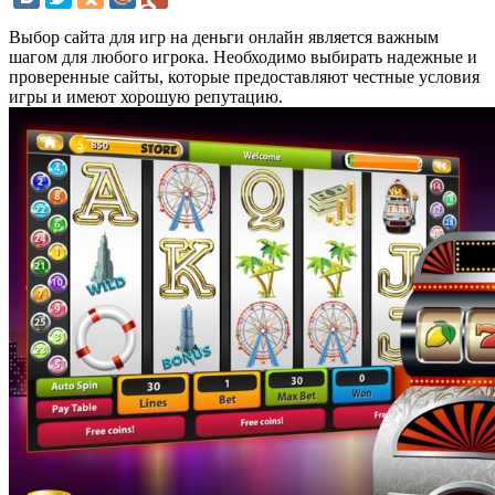
Выбор сайта для игр на деньги онлайн является важным
шагом для любого игрока. Необходимо выбирать надежные и
проверенные сайты, которые предоставляют честные условия
игры и имеют хорошую репутацию.