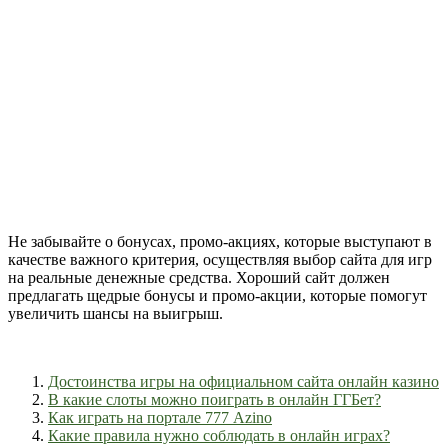
Не забывайте о бонусах, промо-акциях, которые выступают в
качестве важного критерия, осуществляя выбор сайта для игр
на реальные денежные средства. Хороший сайт должен
предлагать щедрые бонусы и промо-акции, которые помогут
увеличить шансы на выигрыш.
Достоинства игры на официальном сайта онлайн казино
В какие слоты можно поиграть в онлайн ГГБет?
Как играть на портале 777 Azino
Какие правила нужно соблюдать в онлайн играх?