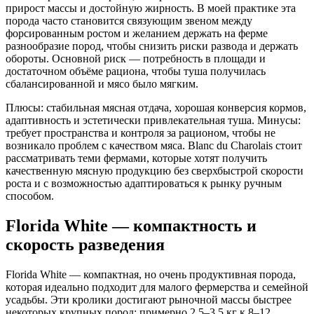
прирост массы и достойную жирность. В моей практике эта
порода часто становится связующим звеном между
форсированным ростом и желанием держать на ферме
разнообразие пород, чтобы снизить риски развода и держать
обороты. Основной риск — потребность в площади и
достаточном объёме рациона, чтобы туша получилась
сбалансированной и мясо было мягким.
Плюсы: стабильная мясная отдача, хорошая конверсия кормов,
адаптивность и эстетически привлекательная туша. Минусы:
требует пространства и контроля за рационом, чтобы не
возникало проблем с качеством мяса. Blanc du Charolais стоит
рассматривать теми фермами, которые хотят получить
качественную мясную продукцию без сверхбыстрой скорости
роста и с возможностью адаптироваться к рынку ручным
способом.
Florida White — компактность и
скорость разведения
Florida White — компактная, но очень продуктивная порода,
которая идеально подходит для малого фермерства и семейной
усадьбы. Эти кролики достигают рыночной массы быстрее
некоторых крупных пород: примерно 2,5–3,5 кг к 8–12