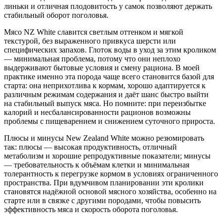
линьки и отличная плодовитость у самок позволяют держать
стабильный оборот поголовья.
Мясо NZ White славится светлым оттенком и мягкой
текстурой, без выраженного привкуса шерсти или
специфических запахов. Глоток воды в уход за этим кроликом
— минимальная проблема, потому что они неплохо
выдерживают бытовые условия и смену рациона. В моей
практике именно эта порода чаще всего становится базой для
старта: она неприхотлива к кормам, хорошо адаптируется к
различным режимам содержания и даёт шанс быстро выйти
на стабильный выпуск мяса. Но помните: при переизбытке
калорий и несбалансированности рационов возможны
проблемы с пищеварением и снижением суточного прироста.
Плюсы и минусы New Zealand White можно резюмировать
так: плюсы — высокая продуктивность, отличный
метаболизм и хорошие репродуктивные показатели; минусы
— требовательность к объёмам клетки и минимальная
толерантность к перегрузке кормом в условиях ограниченного
пространства. При вдумчивом планировании эти кролики
становятся надёжной основой мясного хозяйства, особенно на
старте или в связке с другими породами, чтобы повысить
эффективность мяса и скорость оборота поголовья.