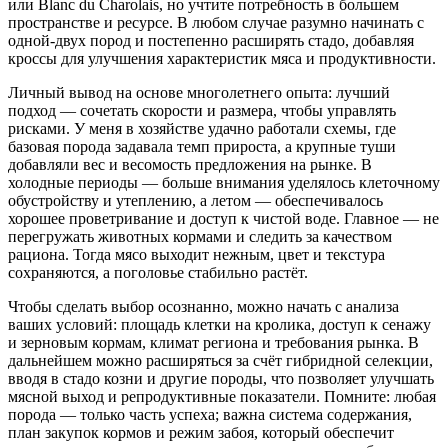
или Blanc du Charolais, но учтите потребность в большем
пространстве и ресурсе. В любом случае разумно начинать с
одной-двух пород и постепенно расширять стадо, добавляя
кроссы для улучшения характеристик мяса и продуктивности.
Личный вывод на основе многолетнего опыта: лучший
подход — сочетать скорости и размера, чтобы управлять
рисками. У меня в хозяйстве удачно работали схемы, где
базовая порода задавала темп прироста, а крупные туши
добавляли вес и весомость предложения на рынке. В
холодные периоды — больше внимания уделялось клеточному
обустройству и утеплению, а летом — обеспечивалось
хорошее проветривание и доступ к чистой воде. Главное — не
перегружать животных кормами и следить за качеством
рациона. Тогда мясо выходит нежным, цвет и текстура
сохраняются, а поголовье стабильно растёт.
Чтобы сделать выбор осознанно, можно начать с анализа
ваших условий: площадь клетки на кролика, доступ к сенажу
и зерновым кормам, климат региона и требования рынка. В
дальнейшем можно расширяться за счёт гибридной селекции,
вводя в стадо козни и другие породы, что позволяет улучшать
мясной выход и репродуктивные показатели. Помните: любая
порода — только часть успеха; важна система содержания,
план закупок кормов и режим забоя, который обеспечит