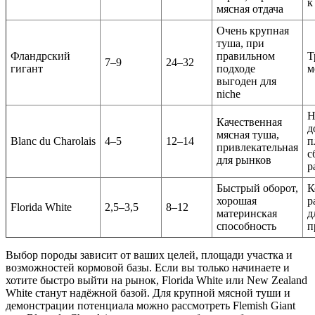
к
мясная отдача
Очень крупная
туша, при
Фландрский
правильном
Т
7–9
24–32
гигант
подходе
м
выгоден для
niche
Н
Качественная
д
мясная туша,
Blanc du Charolais
4–5
12–14
п
привлекательная
с
для рынков
р
Быстрый оборот,
К
хорошая
р
Florida White
2,5–3,5
8–12
материнская
д
способность
п
Выбор породы зависит от ваших целей, площади участка и
возможностей кормовой базы. Если вы только начинаете и
хотите быстро выйти на рынок, Florida White или New Zealand
White станут надёжной базой. Для крупной мясной туши и
демонстрации потенциала можно рассмотреть Flemish Giant