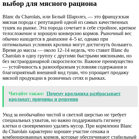
выбор для мясного рациона
Blanc du Charolais, или Белый Шаролез, — это французская
мясная порода с репутацией одной из самых качественных
тушек на рынке. Эта порода сочетает в себе стройное, крепкое
телосложение и хорошую конверсию кормов. Рыночный вес
обычно находится в диапазоне 4–5 кг, однако при
оптимальных условиях кролики могут достигнуть большего.
Время до массы — около 12–14 недель, что ставит Blanc du
Charolais в одну группу с другими быстрыми мясниками, но
без экстраординарной скороспелости. Важное преимущество
— устойчивость к разнообразным условиям содержания и
благоприятный внешний вид туши, что упрощает продажу
мясной продукции в розничных сетях и рынках.
Читайте также:
Почему крольчиха разбрасывает
крольчат: причины и решения
Уход за необычайно чистой и светлой шерстью не требует
специальных ухватов, но важно поддерживать гигиену
клетки и своевременно удалять мусор. При кормлении Blanc
du Charolais характерно хорошее участие сенажа и
комбинированных кормов, которые обеспечивают стабильный