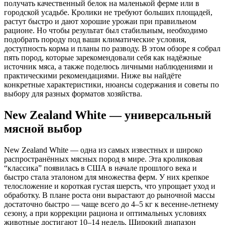
получать качественный белок на маленькой ферме или в
городской усадьбе. Кролики не требуют больших площадей,
растут быстро и дают хорошие урожаи при правильном
рационе. Но чтобы результат был стабильным, необходимо
подобрать породу под ваши климатические условия,
доступность корма и планы по разводу. В этом обзоре я собрал
пять пород, которые зарекомендовали себя как надёжные
источник мяса, а также поделюсь личными наблюдениями и
практическими рекомендациями. Ниже вы найдёте
конкретные характеристики, нюансы содержания и советы по
выбору для разных форматов хозяйства.
New Zealand White — универсальный
мясной выбор
New Zealand White — одна из самых известных и широко
распространённых мясных пород в мире. Эта кроликовая
“классика” появилась в США в начале прошлого века и
быстро стала эталоном для множества ферм. У них крепкое
телосложение и короткая густая шерсть, что упрощает уход и
обработку. В плане роста они вырастают до рыночной массы
достаточно быстро — чаще всего до 4–5 кг к весенне-летнему
сезону, а при коррекции рациона и оптимальных условиях
животные достигают 10–14 недель. Широкий диапазон