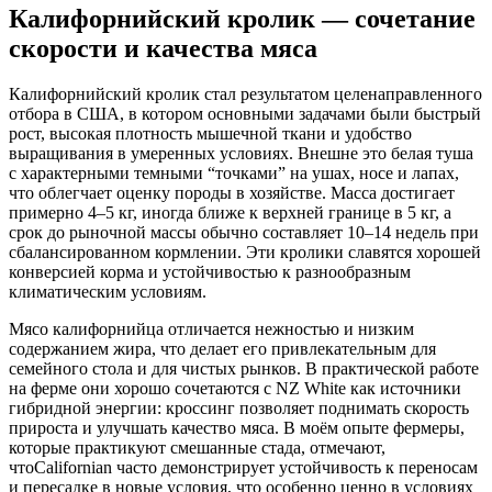
Калифорнийский кролик — сочетание
скорости и качества мяса
Калифорнийский кролик стал результатом целенаправленного
отбора в США, в котором основными задачами были быстрый
рост, высокая плотность мышечной ткани и удобство
выращивания в умеренных условиях. Внешне это белая туша
с характерными темными “точками” на ушах, носе и лапах,
что облегчает оценку породы в хозяйстве. Масса достигает
примерно 4–5 кг, иногда ближе к верхней границе в 5 кг, а
срок до рыночной массы обычно составляет 10–14 недель при
сбалансированном кормлении. Эти кролики славятся хорошей
конверсией корма и устойчивостью к разнообразным
климатическим условиям.
Мясо калифорнийца отличается нежностью и низким
содержанием жира, что делает его привлекательным для
семейного стола и для чистых рынков. В практической работе
на ферме они хорошо сочетаются с NZ White как источники
гибридной энергии: кроссинг позволяет поднимать скорость
прироста и улучшать качество мяса. В моём опыте фермеры,
которые практикуют смешанные стада, отмечают,
чтоCalifornian часто демонстрирует устойчивость к переносам
и пересадке в новые условия, что особенно ценно в условиях