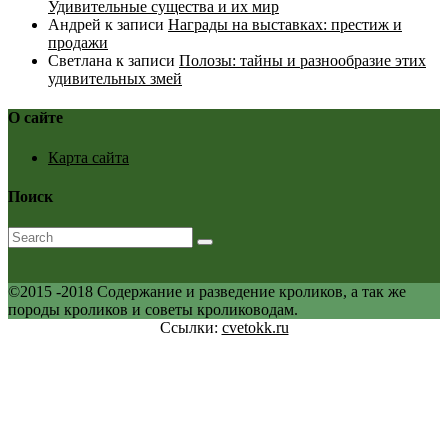
Удивительные существа и их мир
Андрей
к записи
Награды на выставках: престиж и
продажи
Светлана
к записи
Полозы: тайны и разнообразие этих
удивительных змей
О сайте
Карта сайта
Поиск
©2015 -2018 Содержание и разведение кроликов, а так же
породы кроликов и советы кролиководам.
Ссылки:
cvetokk.ru