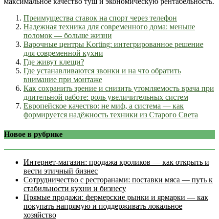
максимальное качество туш и экономическую рентабельность.
Преимущества ставок на спорт через телефон
Надежная техника для современного дома: меньше
поломок — больше жизни
Варочные центры Korting: интегрированное решение
для современной кухни
Где живут клещи?
Где устанавливаются звонки и на что обратить
внимание при монтаже
Как сохранить зрение и снизить утомляемость врача при
длительной работе: роль увеличительных систем
Европейское качество: не миф, а система — как
формируется надёжность техники из Старого Света
Новое в рубрике
Интернет‑магазин: продажа кроликов — как открыть и
вести этичный бизнес
Сотрудничество с ресторанами: поставки мяса — путь к
стабильности кухни и бизнесу
Прямые продажи: фермерские рынки и ярмарки — как
покупать напрямую и поддерживать локальное
хозяйство