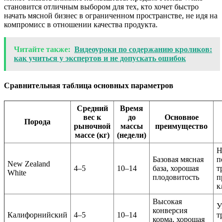
становится отличным выбором для тех, кто хочет быстро
начать мясной бизнес в ограниченном пространстве, не идя на
компромисс в отношении качества продукта.
Читайте также:
Видеоуроки по содержанию кроликов:
как учиться у экспертов и не допускать ошибок
Сравнительная таблица основных параметров
Средний
Время
вес к
до
Основное
Порода
рыночной
массы
преимущество
массе (кг)
(недели)
Н
Базовая мясная
п
New Zealand
4–5
10–14
база, хорошая
т
White
плодовитость
п
к
Высокая
У
конверсия
Калифорнийский
4–5
10–14
т
корма, хорошая