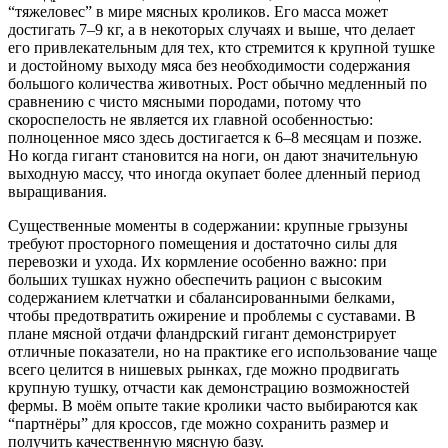
“тяжеловес” в мире мясных кроликов. Его масса может
достигать 7–9 кг, а в некоторых случаях и выше, что делает
его привлекательным для тех, кто стремится к крупной тушке
и достойному выходу мяса без необходимости содержания
большого количества животных. Рост обычно медленный по
сравнению с чисто мясными породами, потому что
скороспелость не является их главной особенностью:
полноценное мясо здесь достигается к 6–8 месяцам и позже.
Но когда гигант становится на ноги, он дают значительную
выходную массу, что иногда окупает более дленный период
выращивания.
Существенные моменты в содержании: крупные грызуны
требуют просторного помещения и достаточно силы для
перевозки и ухода. Их кормление особенно важно: при
больших тушках нужно обеспечить рацион с высоким
содержанием клетчатки и сбалансированными белками,
чтобы предотвратить ожирение и проблемы с суставами. В
плане мясной отдачи фландрский гигант демонстрирует
отличные показатели, но на практике его использование чаще
всего целится в нишевых рынках, где можно продвигать
крупную тушку, отчасти как демонстрацию возможностей
фермы. В моём опыте такие кролики часто выбираются как
“партнёры” для кроссов, где можно сохранить размер и
получить качественную мясную базу.