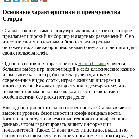
Основные характеристики и преимущества
Старда
Старда – одно из самых популярных онлайн казино, которое
предлагает широкий выбор игр и азартных развлечений. Оно
известно своим надежным и безопасным игровым
окружением, а также оригинальными бонусами и акциями для
своих пользователей.
Одной из основных характеристик
Starda Casino
является
большой выбор игр, включающий в себя классические казино
игры, такие как покер, блэкджек, рулетку, а также
современные видео-слоты, игры с живыми дилерами и
многое другое. Каждая игра доступна в демо-режиме, что
позволяет новым игрокам ознакомиться с правилами и
особенностями без риска потери денег.
Еще одной привлекательной особенностью Старда является
высокий уровень безопасности и конфиденциальности.
Казино использует современные технологии шифрования
данных, чтобы гарантировать защиту информации
пользователей. Также, Старда имеет лицензию, выданную
соответствующим регулирующим органом, что подтверждает