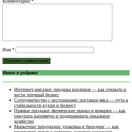
Комментарий
*
Имя
*
Новое в рубрике
Интернет‑магазин: продажа кроликов — как открыть и
вести этичный бизнес
Сотрудничество с ресторанами: поставки мяса — путь к
стабильности кухни и бизнесу
Прямые продажи: фермерские рынки и ярмарки — как
покупать напрямую и поддерживать локальное
хозяйство
Маркетинг продукции: упаковка и брендинг — как
превратить товар в историю, которую покупают