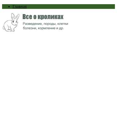
Главная