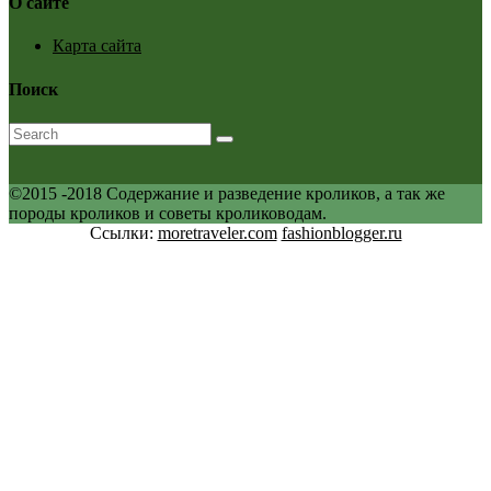
О сайте
Карта сайта
Поиск
©2015 -2018 Содержание и разведение кроликов, а так же
породы кроликов и советы кролиководам.
Ссылки:
moretraveler.com
fashionblogger.ru