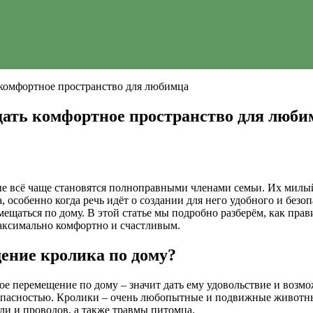
 комфортное пространство для любимца
дать комфортное пространство для люби
е всё чаще становятся полноправными членами семьи. Их милы
, особенно когда речь идёт о создании для него удобного и безо
мещаться по дому. В этой статье мы подробно разберём, как прав
максимально комфортно и счастливым.
ение кролика по дому?
ое перемещение по дому – значит дать ему удовольствие и воз
опасностью. Кролики – очень любопытные и подвижные животны
ли и проводов, а также травмы питомца.