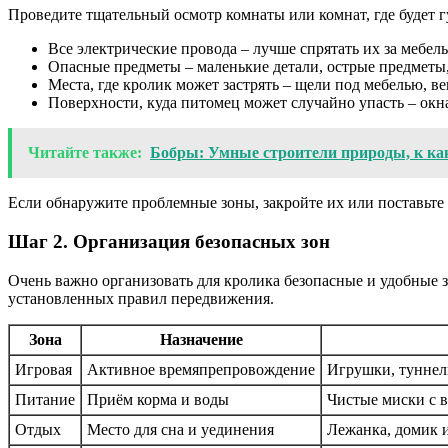
Проведите тщательный осмотр комнаты или комнат, где будет г
Все электрические провода – лучше спрятать их за мебе
Опасные предметы – маленькие детали, острые предметы
Места, где кролик может застрять – щели под мебелью, в
Поверхности, куда питомец может случайно упасть – окн
Читайте также:
Бобры: Умные строители природы, к как
Если обнаружите проблемные зоны, закройте их или поставьте
Шаг 2. Организация безопасных зон
Очень важно организовать для кролика безопасные и удобные з
установленных правил передвижения.
Зона
Назначение
Игровая
Активное времяпрепровождение
Игрушки, туннел
Питание
Приём корма и воды
Чистые миски с 
Отдых
Место для сна и уединения
Лежанка, домик 