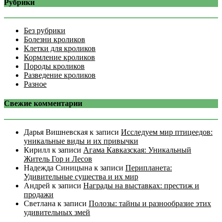
Рубрики
Без рубрики
Болезни кроликов
Клетки для кроликов
Кормление кроликов
Породы кроликов
Разведение кроликов
Разное
Свежие комментарии
Дарья Вишневская
к записи
Исследуем мир птицеедов:
уникальные виды и их привычки
Кирилл
к записи
Агама Кавказская: Уникальный
Житель Гор и Лесов
Надежда Синицына
к записи
Перипланета:
Удивительные существа и их мир
Андрей
к записи
Награды на выставках: престиж и
продажи
Светлана
к записи
Полозы: тайны и разнообразие этих
удивительных змей