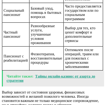
Часто предоставляется
Базовый уход,
Социальный
государством или по
помощь в бытовых
пансионат
социальным
вопросах
программам
Разнообразные
Выбор для тех, кто
услуги,
Частный
ценит комфорт и
улучшенные
пансионат
дополнительные
условия
сервисы
проживания
Оптимален после
Физиотерапия,
операций, травм или
Пансионат с
восстановительные
для пожилых с
реабилитацией
процедуры
хроническими
заболеваниями
Читайте также:
Тайны онлайн-казино: от азарта до
стратегии
Выбор зависит от состояния здоровья, финансовых
возможностей и желаний пожилого человека. Иногда
становится важным не только медицинское сопровождение,
но и атмосфера, наличие досуга и общения.