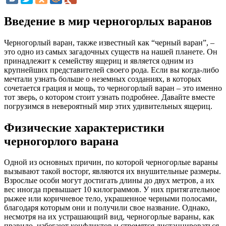
Введение в мир черногорлых варанов
Черногорлый варан, также известный как “черный варан”, –
это одно из самых загадочных существ на нашей планете. Он
принадлежит к семейству ящериц и является одним из
крупнейших представителей своего рода. Если вы когда-либо
мечтали узнать больше о неземных созданиях, в которых
сочетается грация и мощь, то черногорлый варан – это именно
тот зверь, о котором стоит узнать подробнее. Давайте вместе
погрузимся в невероятный мир этих удивительных ящериц.
Физические характеристики
черногорлого варана
Одной из основных причин, по которой черногорлые вараны
вызывают такой восторг, являются их внушительные размеры.
Взрослые особи могут достигать длины до двух метров, а их
вес иногда превышает 10 килограммов. У них притягательное
рыжее или коричневое тело, украшенное черными полосами,
благодаря которым они и получили свое название. Однако,
несмотря на их устрашающий вид, черногорлые вараны, как
правило, избегают конфликтов и стремятся дистанцироваться