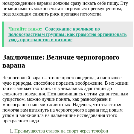
новорожденные вараны должны сразу искать себе пищу. Эту
независимость можно считать огромным преимуществом,
позволяющим снизить риск пропажи потомства.
Читайте также:
Содержание кроликов по
половозрастным группам: как грамотно организовать
уход, пространство и питание
Заключение: Величие черногорлого
варана
Черногорлый варан – это не просто ящерица, а настоящее
чудо природы, способное поразить воображение. В их жизни
таится множество тайн: от уникальных адаптаций до
сложного поведения. Познакомившись с этим удивительным
существом, можно лучше понять, как разнообразен и
многогранен наш мир животных. Надеюсь, что эта статья
помогла вам взглянуть на черногорлого варана под новым
углом и вдохновила на дальнейшие исследования этого
прекрасного вида.
Преимущества ставок на спорт через телефон