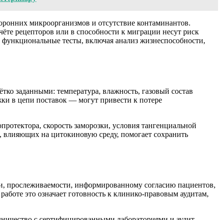
торонних микроорганизмов и отсутствие контаминантов.
ёте рецепторов или в способности к миграции несут риск
и функциональные тесты, включая анализ жизнеспособности,
ко заданными: температура, влажность, газовый состав
ки в цепи поставок — могут привести к потере
протектора, скорость заморозки, условия тангенциальной
, влияющих на цитокиновую среду, помогает сохранить
ии, прослеживаемости, информированному согласию пациентов,
аботе это означает готовность к клинико-правовым аудитам,
удничество с сертифицированными лабораториями и аудит