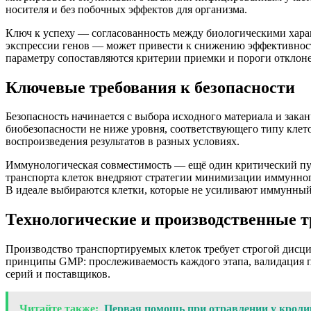
носителя и без побочных эффектов для организма.
Ключ к успеху — согласованность между биологическими хара
экспрессии генов — может привести к снижению эффективности
параметру сопоставляются критерии приемки и пороги отклон
Ключевые требования к безопасности
Безопасность начинается с выбора исходного материала и зака
биобезопасности не ниже уровня, соответствующего типу кле
воспроизведения результатов в разных условиях.
Иммунологическая совместимость — ещё один критический пун
транспорта клеток внедряют стратегии минимизации иммунного
В идеале выбираются клетки, которые не усиливают иммунный
Технологические и производственные т
Производство транспортируемых клеток требует строгой дисци
принципы GMP: прослеживаемость каждого этапа, валидация пр
серий и поставщиков.
Читайте также:
Первая помощь при отравлении у кролик