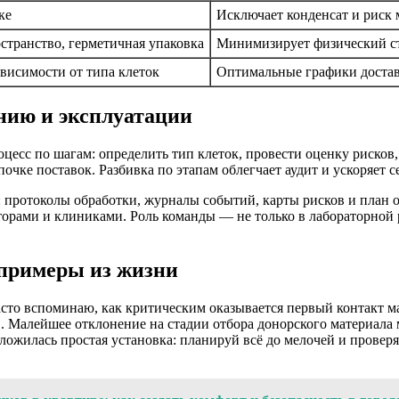
ке
Исключает конденсат и риск
остранство, герметичная упаковка
Минимизирует физический с
ависимости от типа клеток
Оптимальные графики достав
нию и эксплуатации
оцесс по шагам: определить тип клеток, провести оценку рисков
очке поставок. Разбивка по этапам облегчает аудит и ускоряет 
 протоколы обработки, журналы событий, карты рисков и план о
торами и клиниками. Роль команды — не только в лабораторной 
 примеры из жизни
сто вспоминаю, как критическим оказывается первый контакт ма
 Малейшее отклонение на стадии отбора донорского материала мо
ложилась простая установка: планируй всё до мелочей и проверя