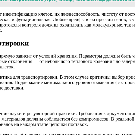
т идентификацию клеток, их жизнеспособность, чистоту от пос
ская и функциональная. Любые дрейфы в экспрессии генов, в уч
протоколы контроля должны охватывать как молекулярные, так 
.
ртировки
ямую зависит от условий хранения. Параметры должны быть чёт
ые отклонения — от небольшого теплового колебания до задерж
клеток.
тика для транспортировки. В этом случае критичны выбор крио
ивания. Поддержание минимального уровня отмывания факторов
е доставки.
ние науки и регуляторной практики. Требования к документац
материалов должны соблюдаться без компромиссов. В реальной р
рналов на каждом этапе цепочки поставок.
и качество. Это включает независимую валидацию методик, сотр