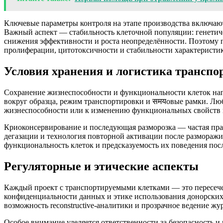
Ключевые параметры контроля на этапе производства включаю
Важный аспект — стабильность клеточной популяции: генетиче
снижения эффективности и роста неопределённости. Поэтому 
пролиферации, цитотоксичности и стабильности характеристик
Условия хранения и логистика транспо
Сохранение жизнеспособности и функциональности клеток напр
вокруг образца, режим транспортировки и समयовые рамки. Люб
жизнеспособности или к изменению функциональных свойств 
Криоконсервирование и последующая разморозка — частая прак
дегазации и технология повторной активации после размораж
функциональность клеток и предсказуемость их поведения посл
Регуляторные и этические аспекты
Каждый проект с транспортируемыми клетками — это пересече
конфиденциальности данных и этике использования донорских 
возможность reconstructive-аналитики и прозрачное ведение жу
Особое внимание уделяется ответственности за безопасность 