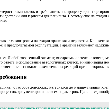
ктеристиками клеток и требованиями к процессу транспортиров
 доставки или к рискам для пациента. Поэтому еще на стадии д
ения.
нчивается контролем на стадии хранения и перевозки. Клиничес
ток и предполагаемой эксплуатации. Гарантии включают надёжн
кт. Любой экзогенный элемент, внедряемый в теле человека, 
 ответа: использование автологичных клеток, минимизация пос
 ответ и не вызывают нежелательных реакций при повторном и
ребования
плины: от отбора донорских материалов до маршрутизации клето
оцессов, документирование всех параметров. Цель — единообра
ов: как распознать угрозу и выручить питомца до визита к 