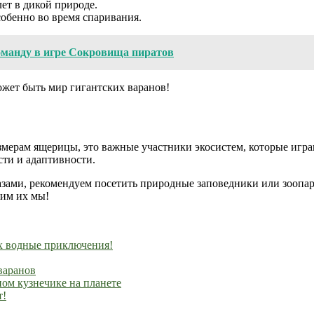
ет в дикой природе.
обенно во время спаривания.
команду в игре Сокровища пиратов
жет быть мир гигантских варанов!
змерам ящерицы, это важные участники экосистем, которые игр
сти и адаптивности.
азами, рекомендуем посетить природные заповедники или зоопар
бим их мы!
х водные приключения!
варанов
ом кузнечике на планете
т!