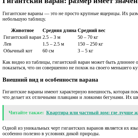
Гигантский варан: размер имеет значе
Гигантские вараны — это не просто крупные ящерицы. Их раз
небольшую таблицу.
Животное
Средняя длина
Средний вес
Гигантский варан
2.5 – 3 м
50 – 70 кг
Лев
1.5 – 2.5 м
150 – 250 кг
Обычный кот
60 см
3 – 5 кг
Как видно из таблицы, гигантский варан может быть длиннее об
показаться, что он совершенно не похож на своего меньшего ку
Внешний вид и особенности варана
Гигантские вараны имеют характерную внешность, которая по
что делает их отличными плавцами и ловкими бегунами. Их ш
Читайте также:
Квартира или частный дом: где лучше ж
Одной из уникальных черт гигантских варанов является их язы
особенно полезно в условиях дикой природы.