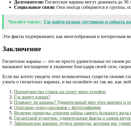
Долгожители:
Гигантские вараны могут доживать до 30 л
Социальные связи:
Они иногда собираются в группы, ос
Читайте также:
Где найти редких спутников и собрать 
Эти факты подчеркивают, как многообразным и интересным мо
Заключение
Гигантские вараны — это не просто удивительные по своим ра
вызывают восхищение и уважение благодаря своей силе, скоро
Если вы хотите увидеть этих великолепных существ своими гл
узнать о гигантских варанах, и вы полюбите их так же, как лю
Преимущества ставок на спорт через телефон
Где живут клещи?
Плавают ли вараны? Удивительный мир этих ящериц и и
Описание пород кроликов с фотографиями
Величие природы: откроем тайны самого большого вида 
Гигантский кузнечик: удивительные факты о самом крупн
Африканские вараны: чудеса природы, которые вас удивя