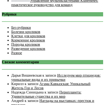
Управление мультикластерами Kubernetes:
практическое руководство для команд
Рубрики
Без рубрики
Болезни кроликов
Клетки для кроликов
Кормление кроликов
Породы кроликов
Разведение кроликов
Разное
Свежие комментарии
Дарья Вишневская
к записи
Исследуем мир птицеедов:
уникальные виды и их привычки
Кирилл
к записи
Агама Кавказская: Уникальный
Житель Гор и Лесов
Надежда Синицына
к записи
Перипланета:
Удивительные существа и их мир
Андрей
к записи
Награды на выставках: престиж и
продажи