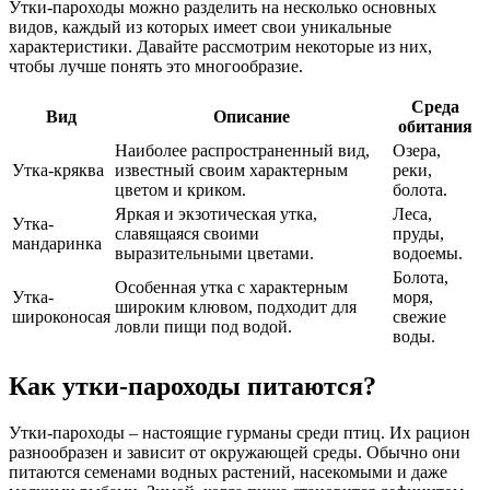
Утки-пароходы можно разделить на несколько основных
видов, каждый из которых имеет свои уникальные
характеристики. Давайте рассмотрим некоторые из них,
чтобы лучше понять это многообразие.
Среда
Вид
Описание
обитания
Наиболее распространенный вид,
Озера,
Утка-кряква
известный своим характерным
реки,
цветом и криком.
болота.
Яркая и экзотическая утка,
Леса,
Утка-
славящаяся своими
пруды,
мандаринка
выразительными цветами.
водоемы.
Болота,
Особенная утка с характерным
Утка-
моря,
широким клювом, подходит для
широконосая
свежие
ловли пищи под водой.
воды.
Как утки-пароходы питаются?
Утки-пароходы – настоящие гурманы среди птиц. Их рацион
разнообразен и зависит от окружающей среды. Обычно они
питаются семенами водных растений, насекомыми и даже