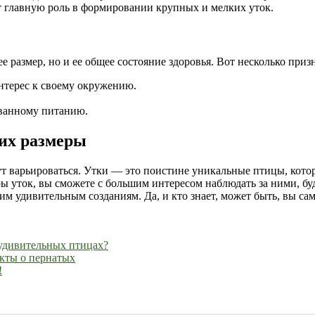
т главную роль в формировании крупных и мелких уток.
е размер, но и ее общее состояние здоровья. Вот несколько призн
интерес к своему окружению.
ованному питанию.
 их размеры
т варьироваться. Утки — это поистине уникальные птицы, котор
ры уток, вы сможете с большим интересом наблюдать за ними, буд
м удивительным созданиям. Да, и кто знает, может быть, вы сам
 удивительных птицах?
акты о пернатых
!