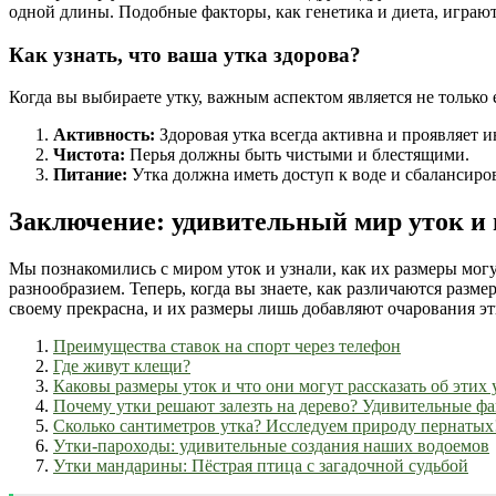
одной длины. Подобные факторы, как генетика и диета, играю
Как узнать, что ваша утка здорова?
Когда вы выбираете утку, важным аспектом является не только е
Активность:
Здоровая утка всегда активна и проявляет 
Чистота:
Перья должны быть чистыми и блестящими.
Питание:
Утка должна иметь доступ к воде и сбалансир
Заключение: удивительный мир уток и
Мы познакомились с миром уток и узнали, как их размеры могу
разнообразием. Теперь, когда вы знаете, как различаются разме
своему прекрасна, и их размеры лишь добавляют очарования эти
Преимущества ставок на спорт через телефон
Где живут клещи?
Каковы размеры уток и что они могут рассказать об этих
Почему утки решают залезть на дерево? Удивительные ф
Сколько сантиметров утка? Исследуем природу пернатых
Утки-пароходы: удивительные создания наших водоемов
Утки мандарины: Пёстрая птица с загадочной судьбой