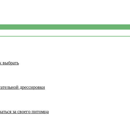
к выбрать
тательной дрессировки
аться за своего питомца