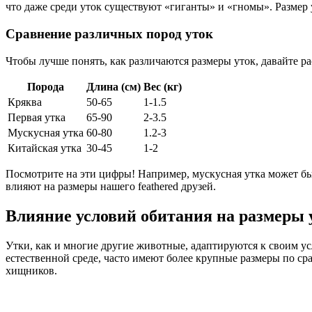
что даже среди уток существуют «гиганты» и «гномы». Размер ут
Сравнение различных пород уток
Чтобы лучше понять, как различаются размеры уток, давайте р
Порода
Длина (см)
Вес (кг)
Кряква
50-65
1-1.5
Первая утка
65-90
2-3.5
Мускусная утка
60-80
1.2-3
Китайская утка
30-45
1-2
Посмотрите на эти цифры! Например, мускусная утка может быт
влияют на размеры нашего feathered друзей.
Влияние условий обитания на размеры 
Утки, как и многие другие животные, адаптируются к своим ус
естественной среде, часто имеют более крупные размеры по с
хищников.