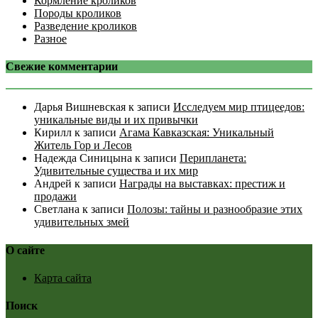
Кормление кроликов
Породы кроликов
Разведение кроликов
Разное
Свежие комментарии
Дарья Вишневская
к записи
Исследуем мир птицеедов:
уникальные виды и их привычки
Кирилл
к записи
Агама Кавказская: Уникальный
Житель Гор и Лесов
Надежда Синицына
к записи
Перипланета:
Удивительные существа и их мир
Андрей
к записи
Награды на выставках: престиж и
продажи
Светлана
к записи
Полозы: тайны и разнообразие этих
удивительных змей
О сайте
Карта сайта
Поиск