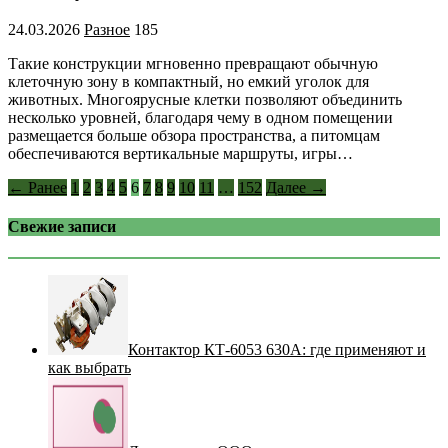
24.03.2026
Разное
185
Такие конструкции мгновенно превращают обычную
клеточную зону в компактный, но емкий уголок для
животных. Многоярусные клетки позволяют объединить
несколько уровней, благодаря чему в одном помещении
размещается больше обзора пространства, а питомцам
обеспечиваются вертикальные маршруты, игры…
← Ранее
1
2
3
4
5
6
7
8
9
10
11
…
152
Далее →
Свежие записи
Контактор КТ-6053 630А: где применяют и
как выбрать