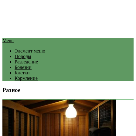
Menu
Элемент меню
Породы
Разведение
Болезни
Клетки
Кормление
Разное