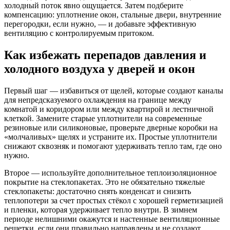
холодный поток явно ощущается. Затем подберите
компенсацию: уплотнение окон, стальные двери, внутренние
перегородки, если нужно, — и добавьте эффективную
вентиляцию с контролируемым притоком.
Как избежать перепадов давления и
холодного воздуха у дверей и окон
Первый шаг — избавиться от щелей, которые создают каналы
для непредсказуемого охлаждения на границе между
комнатой и коридором или между квартирой и лестничной
клеткой. Замените старые уплотнители на современные
резиновые или силиконовые, проверьте дверные коробки на
«молчаливых» щелях и устраните их. Простые уплотнители
снижают сквозняк и помогают удерживать тепло там, где оно
нужно.
Второе — используйте дополнительное теплоизоляционное
покрытие на стеклопакетах. Это не обязательно тяжелые
стеклопакеты: достаточно снять конденсат и снизить
теплопотери за счет простых стёкол с хорошей герметизацией
и пленки, которая удерживает тепло внутри. В зимнем
периоде нелишними окажутся и настенные вентиляционные
решетки, если они правильно направлены и не создают