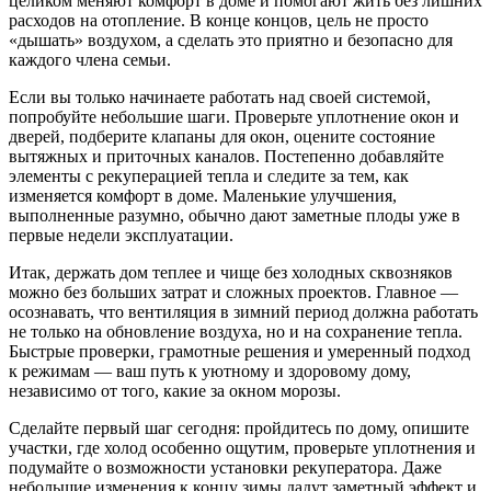
целиком меняют комфорт в доме и помогают жить без лишних
расходов на отопление. В конце концов, цель не просто
«дышать» воздухом, а сделать это приятно и безопасно для
каждого члена семьи.
Если вы только начинаете работать над своей системой,
попробуйте небольшие шаги. Проверьте уплотнение окон и
дверей, подберите клапаны для окон, оцените состояние
вытяжных и приточных каналов. Постепенно добавляйте
элементы с рекуперацией тепла и следите за тем, как
изменяется комфорт в домe. Маленькие улучшения,
выполненные разумно, обычно дают заметные плоды уже в
первые недели эксплуатации.
Итак, держать дом теплее и чище без холодных сквозняков
можно без больших затрат и сложных проектов. Главное —
осознавать, что вентиляция в зимний период должна работать
не только на обновление воздуха, но и на сохранение тепла.
Быстрые проверки, грамотные решения и умеренный подход
к режимам — ваш путь к уютному и здоровому дому,
независимо от того, какие за окном морозы.
Сделайте первый шаг сегодня: пройдитесь по дому, опишите
участки, где холод особенно ощутим, проверьте уплотнения и
подумайте о возможности установки рекуператора. Даже
небольшие изменения к концу зимы дадут заметный эффект и