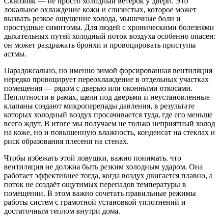
Сквозняк — не просто холодный ветерок у двери. Это
локальное охлаждение кожи и слизистых, которое может
вызвать резкое ощущение холода, мышечные боли и
простудные симптомы. Для людей с хроническими болезнями
дыхательных путей холодный поток воздуха особенно опасен:
он может раздражать бронхи и провоцировать приступы
астмы.
Парадоксально, но именно зимой форсированная вентиляция
нередко провоцирует переохлаждение в отдельных участках
помещения — рядом с дверью или оконными откосами.
Неплотности в рамах, щели под дверьми и неустановленные
клапаны создают микроперепады давления, в результате
которых холодный воздух просачивается туда, где его меньше
всего ждут. В итоге мы получаем не только неприятный холод
на коже, но и повышенную влажность, конденсат на стеклах и
риск образования плесени на стенах.
Чтобы избежать этой ловушки, важно понимать, что
вентиляция не должна быть резким холодным ударом. Она
работает эффективнее тогда, когда воздух двигается плавно, а
поток не создаёт ощутимых перепадов температуры в
помещении. В этом важно сочетать правильные режимы
работы систем с грамотной установкой уплотнений и
достаточным теплом внутри дома.