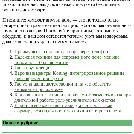
позволят вам наслаждаться свежим воздухом без лишних
затрат и дискомфорта.
И помните: комфорт внутри дома — это не только тепло
батарей, но и грамотная вентиляция, работающая без лишнего
шума и сквозняков. Применяйте принципы, которые мы
обсудили, и ваш дом останется теплым, уютным и здоровым,
даже если улица укрыта снегом и льдом.
Преимущества ставок на спорт через телефон
Надежная техника для современного дома: меньше
поломок — больше жизни
Где живут клещи?
Варочные центры Korting: интегрированное решение
для современной кухни
Где устанавливаются звонки и на что обратить
внимание при монтаже
Как сохранить зрение и снизить утомляемость врача при
длительной работе: роль увеличительных систем
Европейское качество: не миф, а система — как
формируется надёжность техники из Старого Света
Новое в рубрике