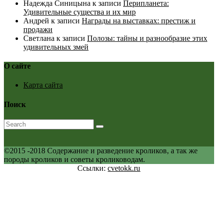
Надежда Синицына
к записи
Перипланета:
Удивительные существа и их мир
Андрей
к записи
Награды на выставках: престиж и
продажи
Светлана
к записи
Полозы: тайны и разнообразие этих
удивительных змей
О сайте
Карта сайта
Поиск
©2015 -2018 Содержание и разведение кроликов, а так же
породы кроликов и советы кролиководам.
Ссылки:
cvetokk.ru