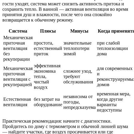
гости уходят, система может снизить активность притока и
сохранить тепло. В ванной — активная вентиляция во время
принятия душ и влажности, после чего она спокойно
возвращается к обычному режиму.
Система
Плюсы
Минусы
Когда применят
Механическая
приточная
простота,
значительные
при слабой
вентиляция
естественный
теплопотери
теплоизоляции
без
приток
зимой
дома
рекуперации
эффективная
Механическая
для современных
экономика
сложнее уход,
приточная
и
тепла,
требуют
вентиляция с
реконструируемы
чистый
обслуживания
рекуперацией
домов
воздух
временная мера,
независима от
Естественная
без затрат на
когда другие
погоды,
вентиляция
оборудование
варианты
непредсказуема
недоступны
Практическая рекомендация: начните с диагностики.
Пройдитесь по дому с термометром и обычной линией шума
— найдите участки, где воздух просачивается или где