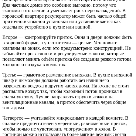
Для частных домов это особенно выгодно, потому что
экономит отопление и уменьшает риск переохлаждений. В
городской квартире рекуператор может быть частью общей
приточно-вытяжной установки или устанавливается как
отдельное устройство в кухне или ванной.
Второе — контролируйте приток. Окна и двери должны быть
в хорошей форме, а уплотнители — целые. Установите
клапаны на окнах, если это предусмотрено конструкцией. Не
забывайте про заслонки и регулируемые жалюзи, которые
позволяют менять объём притока без создания резкого потока
холодного воздуха в комнатах.
Третье — грамотное размещение вытяжки. В кухне вытяжной
шкаф и дымоходы должны работать без излишнего
разрежения воздуха в других частях дома. На кухне не стоит
распылять воздух так, чтобы холодный поток проникал в
спальную зону. Лучше направлять струю вытяжки на
вентиляционные каналы, а приток обеспечить через общие
зоны дома.
Четвертое — учитывайте микроклимат в каждой комнате. В
спальне предпочтителен умеренный, равномерный приток,
чтобы ночью не чувствовать «погружение» в холод. В
гостиной можно использовать более мягкие режимы: когда