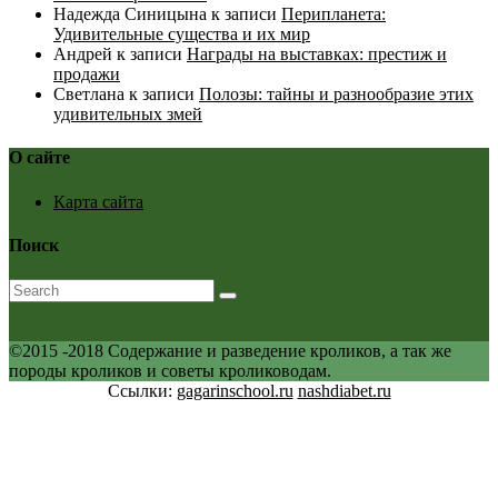
Надежда Синицына
к записи
Перипланета:
Удивительные существа и их мир
Андрей
к записи
Награды на выставках: престиж и
продажи
Светлана
к записи
Полозы: тайны и разнообразие этих
удивительных змей
О сайте
Карта сайта
Поиск
©2015 -2018 Содержание и разведение кроликов, а так же
породы кроликов и советы кролиководам.
Ссылки:
gagarinschool.ru
nashdiabet.ru