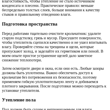
влагостойкость, чтобы утепление не стало источником
конденсата и плесени. Практическое правило: меньше
беспредельно толстых слоев, больше внимания к качеству
стыков и правильному отведению влаги.
Подготовка пространства
Перед работами тщательно очистите крольчатник: удалите
старую подстилку, грязь и мусор. Просушите поверхности,
чтобы утеплитель сцепился качественно и не ушел впитывать
влагу. Проверяйте стены на трещины и щели, которые
пропускают холод, и заделайте их герметиком или пеной. В
моем опыте простое устранение щелей дало заметное
снижение теплопотери.
Затем осмотрите двери и окна, если они есть. Любые зазоры
должны быть уплотнены. Важно обеспечить доступ к
крольчатам без потревожения их безопасности, поэтому
применяем гибкую уплотнительную ленту и добиваемся
плотного закрывания. После подготовки можно переходить к
установке утеплителя.
Утепление пола
Пол должен быть сухим и непроницаемым для влаги.