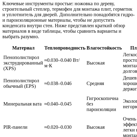
Ключевые инструменты простые: ножовка по дереву,
строительный степлер, термофен для монтажа плит, герметик
и уплотнитель для дверей. Дополнительно понадобятся гидро-
и пароизоляционные материалы, чтобы не допустить
конденсата внутри стен. Ниже представлен краткий обзор
материалов в виде таблицы, чтобы сравнить варианты и
выбрать разумно.
Материал
Теплопроводность
Влагостойкость
Пл
Легкос
Пенополистирол
≈0.030–0.040 Вт/
просто
экструдированный
Высокая
м·К
монта
(XPS)
долго
Дешев
Пенополистирол
≈0.038–0.046
Средняя
хорош
обычный (EPS)
держи
Гигроскопична
Эколо
Минеральная вата
≈0.040–0.045
без
негор
пароизоляции
Очень
эффек
PIR-панели
≈0.020–0.030
Высокая
легки 
монта