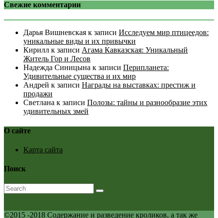
Свежие комментарии
Дарья Вишневская
к записи
Исследуем мир птицеедов:
уникальные виды и их привычки
Кирилл
к записи
Агама Кавказская: Уникальный
Житель Гор и Лесов
Надежда Синицына
к записи
Перипланета:
Удивительные существа и их мир
Андрей
к записи
Награды на выставках: престиж и
продажи
Светлана
к записи
Полозы: тайны и разнообразие этих
удивительных змей
О сайте
Карта сайта
Поиск
©2015 -2018 Содержание и разведение кроликов, а так же