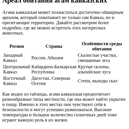
Ареал обитания агам кавказских
Агама кавказская может похвастаться достаточно обширным
ареалом, который охватывает не только сам Кавказ, но и
прилегающие территории. Давайте рассмотрим более
подробно, где же можно встретить этих интересных
животных.
Особенности среды
Регион
Страны
обитания
Западный
Скалистые участки,
Россия, Абхазия
Кавказ
смешанные леса
Центральный
Кабардино-Балкарская
Крутые склоны,
Кавказ
Республика
альпийские луга
Восточный
Дагестан, Северная
Степи, выходы скал
Кавказ
Осетия
Как видно из таблицы, агама кавказская предпочитает
разнообразные типы местности, где она может найти укрытие
и пищу. Именно в этих местах они чувствуют себя в
безопасности и могут успешно размножаться. Высокие
температуры и большое количество солнечных дней тоже
играют важную роль в их жизни.