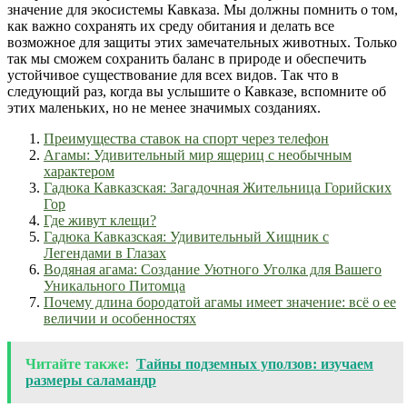
значение для экосистемы Кавказа. Мы должны помнить о том,
как важно сохранять их среду обитания и делать все
возможное для защиты этих замечательных животных. Только
так мы сможем сохранить баланс в природе и обеспечить
устойчивое существование для всех видов. Так что в
следующий раз, когда вы услышите о Кавказе, вспомните об
этих маленьких, но не менее значимых созданиях.
Преимущества ставок на спорт через телефон
Агамы: Удивительный мир ящериц с необычным
характером
Гадюка Кавказская: Загадочная Жительница Горийских
Гор
Где живут клещи?
Гадюка Кавказская: Удивительный Хищник с
Легендами в Глазах
Водяная агама: Создание Уютного Уголка для Вашего
Уникального Питомца
Почему длина бородатой агамы имеет значение: всё о ее
величии и особенностях
Читайте также:
Тайны подземных уползов: изучаем
размеры саламандр