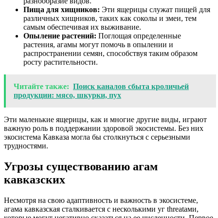
разнообразие видов.
Пища для хищников:
Эти ящерицы служат пищей для
различных хищников, таких как соколы и змеи, тем
самым обеспечивая их выживание.
Опыление растений:
Поглощая определенные
растения, агамы могут помочь в опылении и
распространении семян, способствуя таким образом
росту растительности.
Читайте также:
Поиск каналов сбыта кроличьей
продукции: мясо, шкурки, пух
Эти маленькие ящерицы, как и многие другие виды, играют
важную роль в поддержании здоровой экосистемы. Без них
экосистема Кавказа могла бы столкнуться с серьезными
трудностями.
Угрозы существованию агам
кавказских
Несмотря на свою адаптивность и важность в экосистеме,
агама кавказская сталкивается с несколькими уг threatами,
которые могут негативно сказаться на ее численности. Первое