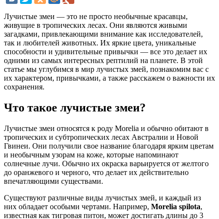
Лучистые змеи — это не просто необычные красавцы,
живущие в тропических лесах. Они являются живыми
загадками, привлекающими внимание как исследователей,
так и любителей животных. Их яркие цвета, уникальные
способности и удивительные привычки — все это делает их
одними из самых интересных рептилий на планете. В этой
статье мы углубимся в мир лучистых змей, познакомим вас с
их характером, привычками, а также расскажем о важности их
сохранения.
Что такое лучистые змеи?
Лучистые змеи относятся к роду Morelia и обычно обитают в
тропических и субтропических лесах Австралии и Новой
Гвинеи. Они получили свое название благодаря ярким цветам
и необычным узорам на коже, которые напоминают
солнечные лучи. Обычно их окраска варьируется от желтого
до оранжевого и черного, что делает их действительно
впечатляющими существами.
Существуют различные виды лучистых змей, и каждый из
них обладает особыми чертами. Например,
Morelia spilota
,
известная как тигровая питон, может достигать длины до 3