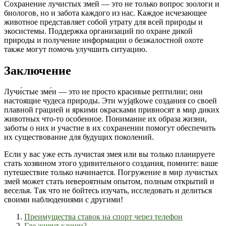
Сохранение лучистых змей — это не только вопрос зоологи и
биологов, но и забота каждого из нас. Каждое исчезающее
животное представляет собой утрату для всей природы и
экосистемы. Поддержка организаций по охране дикой
природы и получение информации о безжалостной охоте
также могут помочь улучшить ситуацию.
Заключение
Лучи́стые зме́и — это не просто красивые рептилии; они
настоящие чудеса природы. Эти wyjątkowe создания со своей
плавной грацией и яркими окрасками привносят в мир диких
животных что-то особенное. Понимание их образа жизни,
заботы о них и участие в их сохранении помогут обеспечить
их существование для будущих поколений.
Если у вас уже есть лучистая змея или вы только планируете
стать хозяином этого удивительного создания, помните: ваше
путешествие только начинается. Погружение в мир лучистых
змей может стать невероятным опытом, полным открытий и
веселья. Так что не бойтесь изучать, исследовать и делиться
своими наблюдениями с другими!
Преимущества ставок на спорт через телефон
Где живут клещи?