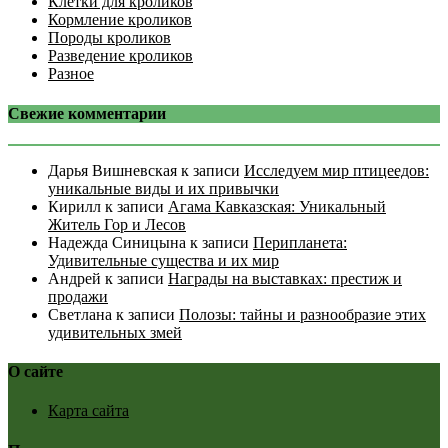
Клетки для кроликов
Кормление кроликов
Породы кроликов
Разведение кроликов
Разное
Свежие комментарии
Дарья Вишневская
к записи
Исследуем мир птицеедов:
уникальные виды и их привычки
Кирилл
к записи
Агама Кавказская: Уникальный
Житель Гор и Лесов
Надежда Синицына
к записи
Перипланета:
Удивительные существа и их мир
Андрей
к записи
Награды на выставках: престиж и
продажи
Светлана
к записи
Полозы: тайны и разнообразие этих
удивительных змей
О сайте
Карта сайта