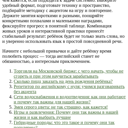
чем кажется, если подходить к задаче системно. Выберите
удобный формат, подготовьте технику и пространство,
подбирайте методику с акцентом на игру и повторение.
Держите занятия короткими и разными, поощряйте
конкретными похвалами и маленькими наградами,
фиксируйте прогресс в понятной таблице. Комбинация
живых уроков и интерактивной практики принесёт
стабильный результат: ребёнок будет не только знать слова, но
и уверенно использовать язык в простой повседневной речи.
Начните с небольшой привычки и дайте ребёнку время
полюбить процесс — тогда английский станет не
обязанностью, а интересным приключением.
Торговля на Московской бирже: с чего начать, чтобы не
сгореть и при этом научиться зарабатывать
Сколько пицц заказать на день рождения ребёнка?
Репетитор по английскому с нуля: учимся разговаривать
без акцента
Сети водоснабжения и водоотведения: как они работают
и почему так важны для нашей жизни?
Змея серого цвета: не так страшно, как кажется!
Игры и развлечения: Почему они так важны в нашей
жизни и как выбрать лучшие
Гибридные породы: что это такое и почему они так
популярны?