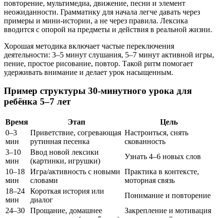
повторение, мультимедиа, движение, песни и элемент
неожиданности. Грамматику для начала легче давать через
примеры и мини‑истории, а не через правила. Лексика
вводится с опорой на предметы и действия в реальной жизни.
Хорошая методика включает частые переключения
деятельности: 3–5 минут слушания, 5–7 минут активной игры,
пение, простое рисование, повтор. Такой ритм помогает
удерживать внимание и делает урок насыщенным.
Пример структуры 30‑минутного урока для
ребёнка 5–7 лет
Время
Этап
Цель
0–3
Приветствие, согревающая
Настроиться, снять
мин
рутинная песенка
скованность
3–10
Ввод новой лексики
Узнать 4–6 новых слов
мин
(картинки, игрушки)
10–18
Игра/активность с новыми
Практика в контексте,
мин
словами
моторная связь
18–24
Короткая история или
Понимание и повторение
мин
диалог
24–30
Прощание, домашнее
Закрепление и мотивация