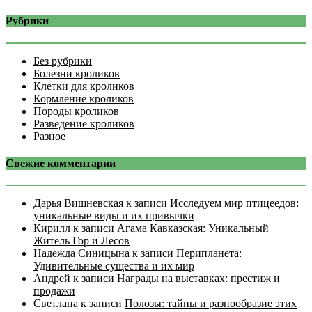
Рубрики
Без рубрики
Болезни кроликов
Клетки для кроликов
Кормление кроликов
Породы кроликов
Разведение кроликов
Разное
Свежие комментарии
Дарья Вишневская
к записи
Исследуем мир птицеедов:
уникальные виды и их привычки
Кирилл
к записи
Агама Кавказская: Уникальный
Житель Гор и Лесов
Надежда Синицына
к записи
Перипланета:
Удивительные существа и их мир
Андрей
к записи
Награды на выставках: престиж и
продажи
Светлана
к записи
Полозы: тайны и разнообразие этих