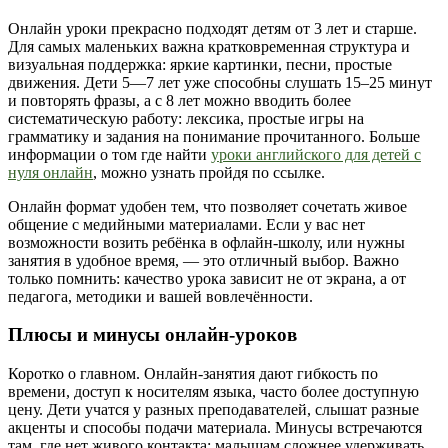
Онлайн уроки прекрасно подходят детям от 3 лет и старше.
Для самых маленьких важна кратковременная структура и
визуальная поддержка: яркие картинки, песни, простые
движения. Дети 5—7 лет уже способны слушать 15–25 минут
и повторять фразы, а с 8 лет можно вводить более
систематическую работу: лексика, простые игры на
грамматику и задания на понимание прочитанного. Больше
информации о том где найти
уроки английского для детей с
нуля онлайн
, можно узнать пройдя по ссылке.
Онлайн формат удобен тем, что позволяет сочетать живое
общение с медийными материалами. Если у вас нет
возможности возить ребёнка в офлайн‑школу, или нужны
занятия в удобное время, — это отличный выбор. Важно
только помнить: качество урока зависит не от экрана, а от
педагога, методики и вашей вовлечённости.
Плюсы и минусы онлайн‑уроков
Коротко о главном. Онлайн‑занятия дают гибкость по
времени, доступ к носителям языка, часто более доступную
цену. Дети учатся у разных преподавателей, слышат разные
акценты и способы подачи материала. Минусы встречаются
там, где нет живого контакта: малышам сложнее удерживать