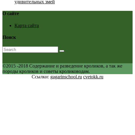
удивительных змей
О сайте
Карта сайта
Поиск
©2015 -2018 Содержание и разведение кроликов, а так же
породы кроликов и советы кролиководам.
Ссылки:
gagarinschool.ru
cvetokk.ru