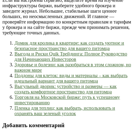
Если вы настроены серьёзно, выделите время на изучение
инфраструктуры биржи, выберите удобного брокера и
заведите журнал. Небольшие, стабильные шаги ценнее
больших, но неосмысленных движений. И главное —
проверяйте информацию по конкретным правилам и тарифам
у брокера и на сайте биржи, прежде чем принимать решения,
требующие точных данных.
Домик для кролика в квартире: как создать уютное и
безопасное пространство для вашего питомца
Выгода и Риски Quik Трейдинга: Полное Руководство
для Начинающих Инвесторов
Здоровье и болезни: как разобраться в этом сложном, но
важном мире
Поддоны для клеток: виды и материалы – как выбрать
идеальный вариант для вашего питомца
Выгульный дворик: устройство и размеры — как
создать комфортное пространство для питомца
Торговля на Московской бирже: путь к успешному
инвестированию
Пленка для теплиц: как выбрать, использовать и
охранять ваш зеленый уголок
Добавить комментарий