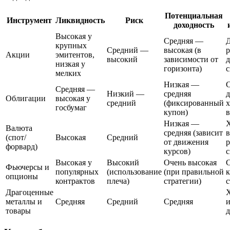
Потенциальная
Инструмент
Ликвидность
Риск
доходность
Высокая у
Средняя —
крупных
Средний —
высокая (в
р
Акции
эмитентов,
высокий
зависимости от
низкая у
горизонта)
с
мелких
Низкая —
Средняя —
Низкий —
средняя
д
Облигации
высокая у
средний
(фиксированный
госбумаг
купон)
в
Низкая —
Валюта
средняя (зависит
(спот/
Высокая
Средний
от движения
р
форвард)
курсов)
с
Высокая у
Высокий
Очень высокая
С
Фьючерсы и
популярных
(использование
(при правильной
к
опционы
контрактов
плеча)
стратегии)
с
Драгоценные
металлы и
Средняя
Средний
Средняя
товары