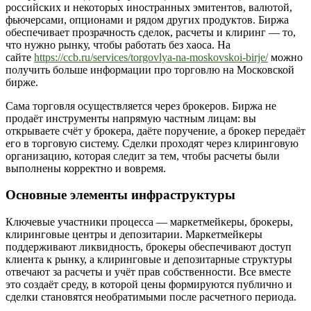
российских и некоторых иностранных эмитентов, валютой,
фьючерсами, опционами и рядом других продуктов. Биржа
обеспечивает прозрачность сделок, расчеты и клиринг — то,
что нужно рынку, чтобы работать без хаоса. На
сайте
https://ccb.ru/services/torgovlya-na-moskovskoi-birje/
можно
получить больше информации про торговлю на Московской
бирже.
Сама торговля осуществляется через брокеров. Биржа не
продаёт инструменты напрямую частным лицам: вы
открываете счёт у брокера, даёте поручение, а брокер передаёт
его в торговую систему. Сделки проходят через клиринговую
организацию, которая следит за тем, чтобы расчеты были
выполнены корректно и вовремя.
Основные элементы инфраструктуры
Ключевые участники процесса — маркетмейкеры, брокеры,
клиринговые центры и депозитарии. Маркетмейкеры
поддерживают ликвидность, брокеры обеспечивают доступ
клиента к рынку, а клиринговые и депозитарные структуры
отвечают за расчеты и учёт прав собственности. Все вместе
это создаёт среду, в которой цены формируются публично и
сделки становятся необратимыми после расчетного периода.