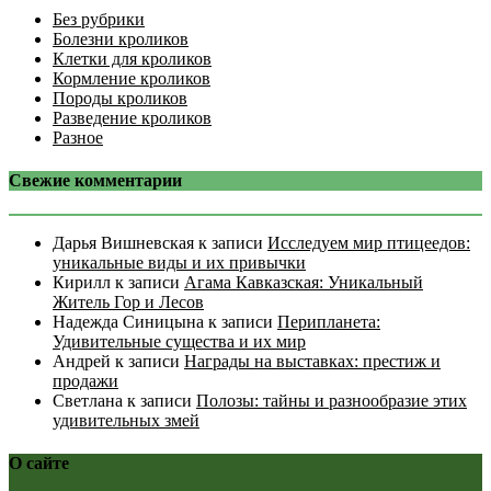
Без рубрики
Болезни кроликов
Клетки для кроликов
Кормление кроликов
Породы кроликов
Разведение кроликов
Разное
Свежие комментарии
Дарья Вишневская
к записи
Исследуем мир птицеедов:
уникальные виды и их привычки
Кирилл
к записи
Агама Кавказская: Уникальный
Житель Гор и Лесов
Надежда Синицына
к записи
Перипланета:
Удивительные существа и их мир
Андрей
к записи
Награды на выставках: престиж и
продажи
Светлана
к записи
Полозы: тайны и разнообразие этих
удивительных змей
О сайте