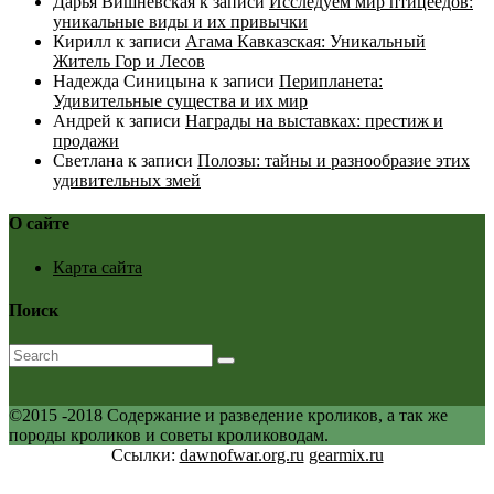
Дарья Вишневская
к записи
Исследуем мир птицеедов:
уникальные виды и их привычки
Кирилл
к записи
Агама Кавказская: Уникальный
Житель Гор и Лесов
Надежда Синицына
к записи
Перипланета:
Удивительные существа и их мир
Андрей
к записи
Награды на выставках: престиж и
продажи
Светлана
к записи
Полозы: тайны и разнообразие этих
удивительных змей
О сайте
Карта сайта
Поиск
©2015 -2018 Содержание и разведение кроликов, а так же
породы кроликов и советы кролиководам.
Ссылки:
dawnofwar.org.ru
gearmix.ru