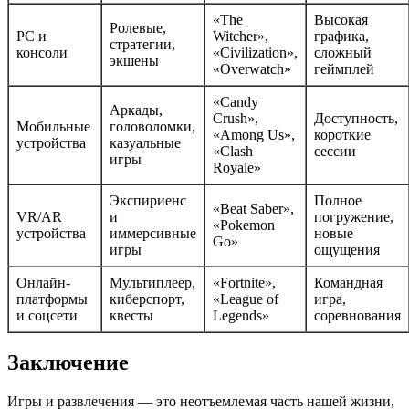
«The
Высокая
Ролевые,
PC и
Witcher»,
графика,
стратегии,
консоли
«Civilization»,
сложный
экшены
«Overwatch»
геймплей
«Candy
Аркады,
Crush»,
Доступность,
Мобильные
головоломки,
«Among Us»,
короткие
устройства
казуальные
«Clash
сессии
игры
Royale»
Экспириенс
Полное
«Beat Saber»,
VR/AR
и
погружение,
«Pokemon
устройства
иммерсивные
новые
Go»
игры
ощущения
Онлайн-
Мультиплеер,
«Fortnite»,
Командная
платформы
киберспорт,
«League of
игра,
и соцсети
квесты
Legends»
соревнования
Заключение
Игры и развлечения — это неотъемлемая часть нашей жизни,