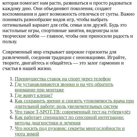
которая помогает нам расти, развиваться и просто радоваться
каждому дню. Они объединяют поколения, создают
воспоминания и дают возможность отвлечься от суеты. Важно
понимать разнообразие видов игр, чтобы выбрать
оптимальный вариант для себя, семьи или друзей. Будь это
настольные игры, спортивные занятия, видеоигры или
творческие хобби — главное, чтобы они приносили радость и
пользу.
Современный мир открывает широкие горизонты для
развлечений, соединяя традиции с инновациями. Играйте,
творите, двигайтесь и общайтесь — это залог гармонии и
счастья в нашей жизни.
Преимущества ставок на спорт через телефон
Где устанавливаются звонки и на что обратить
внимание при монтаже
Где живут клещи?
Как сохранить зрение и снизить утомляемость врача при
длительной работе: роль увеличительных систем
Что такое T-SPOT.TB: современный тест на туберкулёз
Как работает специалист по сенсорной интеграции:
методы диагностики и лечения
Что носить под пуховик: секреты многослойности и
уюта зимой