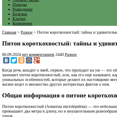
Породы
Разведение
Болезни
Клетки
Кормление
Главная
>
Разное
>
Питон короткохвостый: тайны и удивительн
Питон короткохвостый: тайны и удиви
06.09.2024
нет комментариев
2440
Разное
Когда речь заходит о змей, первое, что приходит на ум — это
занимает питон короткохвостый, или, как его еще называют, 
уникальных особенностей, которые делают их настоящими звезда
жизни ведет и множество других интересных фактов о нем.
Общая информация о питоне короткох
Питон короткохвостый (Antaresia microlepidota) — это небольш
превышают два метра в длину, но и внушительным разнообрази
тонов.