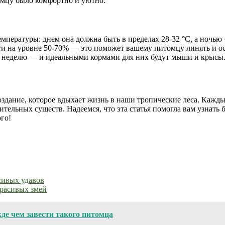
омцу было комфортно и уютно.
мпературы: днем она должна быть в пределах 28-32 °C, а ночью 
 на уровне 50-70% — это поможет вашему питомцу линять и ос
в неделю — и идеальными кормами для них будут мыши и крысы
оздание, которое вдыхает жизнь в наши тропические леса. Кажды
тельных существ. Надеемся, что эта статья помогла вам узнать 
го!
сивых удавов
красивых змей
де чем завести такого питомца