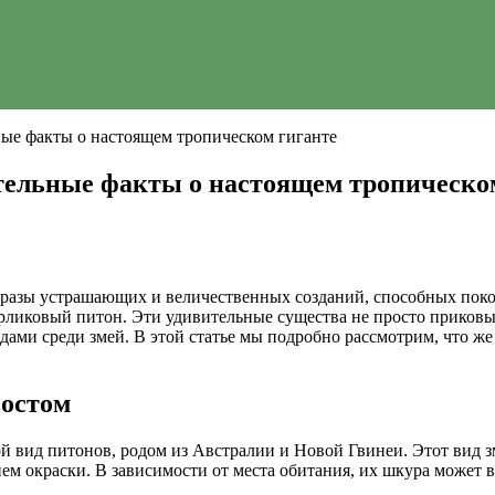
ые факты о настоящем тропическом гиганте
тельные факты о настоящем тропическо
 образы устрашающих и величественных созданий, способных пок
карликовый питон. Эти удивительные существа не просто приков
ми среди змей. В этой статье мы подробно рассмотрим, что же т
востом
ой вид питонов, родом из Австралии и Новой Гвинеи. Этот вид з
ем окраски. В зависимости от места обитания, их шкура может 