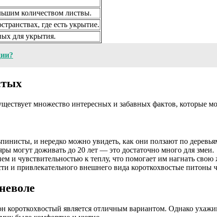
льшим количеством листвы.
странствах, где есть укрытие.
ых для укрытия.
ции?
стых
уществует множество интересных и забавных фактов, которые мо
инисты, и нередко можно увидеть, как они ползают по деревья
ры могут доживать до 20 лет — это достаточно много для змеи.
 и чувствительностью к теплу, что помогает им нагнать свою ж
сти и привлекательного внешнего вида короткохвостые питоны 
неволе
короткохвостый является отличным вариантом. Однако ухаживат