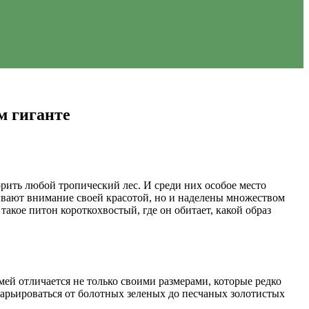
м гиганте
орить любой тропический лес. И среди них особое место
ывают внимание своей красотой, но и наделены множеством
акое питон короткохвостый, где он обитает, какой образ
мей отличается не только своими размерами, которые редко
варьироваться от болотных зеленых до песчаных золотистых