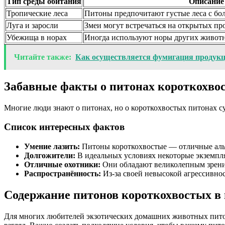
Тип среды обитания
Описание
Тропические леса
Питоны предпочитают густые леса с бо
Луга и заросли
Змеи могут встречаться на открытых про
Убежища в норах
Иногда используют норы других животн
Читайте также:
Как осуществляется фумигация продук
Забавные факты о питонах короткохво
Многие люди знают о питонах, но о короткохвостых питонах с
Список интересных фактов
Умение лазить:
Питоны короткохвостые — отличные альп
Долгожители:
В идеальных условиях некоторые экземпля
Отличные охотники:
Они обладают великолепным зрением
Распространённость:
Из-за своей невысокой агрессивно
Содержание питонов короткохвостых в 
Для многих любителей экзотических домашних животных питон 