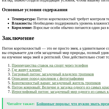
взгляд. Важно создать подходящие условия, чтобы вашему пит
Основные условия содержания
Температура:
Питон короткохвостый требует контроля те
Влажность:
Необходимо поддерживать уровень влажности
Кормление:
Взрослые особи обычно питаются один раз 
Заключение
Питон короткохвостый — это не просто змея, а удивительное с
вы открываете для себя загадочный мир природы, полный удиви
на изучение мира змей и рептилий. Они действительно стоят то
Преимущества ставок на спорт через телефон
Где живут клещи?
Тигровый питон: загадочный владелец тропиков
Описание пород кроликов с фотографиями
Короткохвостый варан: загадочный житель тропиков
Питон ковровый: Величие и загадка одного из самых кра
Иероглифовый питон: загадочный мир одного из самых 
Читайте также:
Бойцовые породы: что нужно знать преж