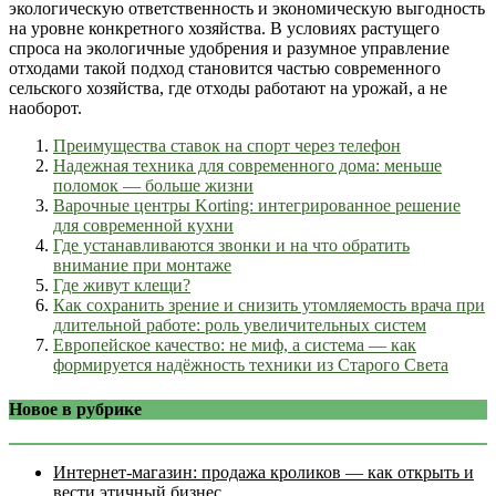
экологическую ответственность и экономическую выгодность
на уровне конкретного хозяйства. В условиях растущего
спроса на экологичные удобрения и разумное управление
отходами такой подход становится частью современного
сельского хозяйства, где отходы работают на урожай, а не
наоборот.
Преимущества ставок на спорт через телефон
Надежная техника для современного дома: меньше
поломок — больше жизни
Варочные центры Korting: интегрированное решение
для современной кухни
Где устанавливаются звонки и на что обратить
внимание при монтаже
Где живут клещи?
Как сохранить зрение и снизить утомляемость врача при
длительной работе: роль увеличительных систем
Европейское качество: не миф, а система — как
формируется надёжность техники из Старого Света
Новое в рубрике
Интернет‑магазин: продажа кроликов — как открыть и
вести этичный бизнес