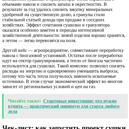
объемами навоза и снизить запахи в окрестностях. В
результате за год удалось снизить закупку минеральных
удобрений на существенную долю, а гранулы стали
стабильной статьей дохода при продаже в соседних
хозяйствах. Эффект сочетания сушилки и гранулятора
оказался особенно заметен в периоды интенсивной
хозяйственной деятельности: зимой изделия хорошо хранятся,
а летом — легко перевозятся на поля.
Другой кейс — агропредприятие, совместившее переработку
навоза с биогазовой установкой. Остатки после переработки
идут на сектор гранулирования, а тепло от биогаза частично
используется для сушилки. Такой комплекс позволил снизить
расходы на энергию и одновременно уменьшить выбросы,
потому что часть тепла получилось заменить ископаемые
источники. В этом случае экономический эффект во многом
зависит от региональных условий и цен на газ.
Читайте также:
Стартовые инвестиции: что нужно
купить — практический минимум для старта любого
дела
Чек-лист: как запустить проект сушки