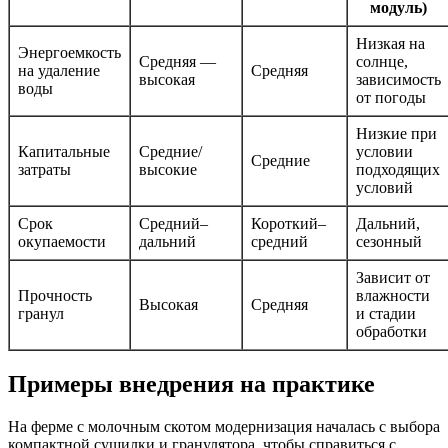
модуль)
Низкая на
Энергоемкость
Средняя —
солнце,
на удаление
Средняя
высокая
зависимость
воды
от погоды
Низкие при
Капитальные
Средние/
условии
Средние
затраты
высокие
подходящих
условий
Срок
Средний–
Короткий–
Дальний,
окупаемости
дальний
средний
сезонный
Зависит от
Прочность
влажности
Высокая
Средняя
гранул
и стадии
обработки
Примеры внедрения на практике
На ферме с молочным скотом модернизация началась с выбора
компактной сушилки и гранулятора, чтобы справиться с