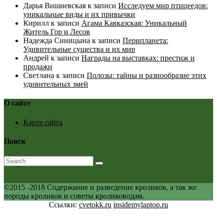
Дарья Вишневская
к записи
Исследуем мир птицеедов:
уникальные виды и их привычки
Кирилл
к записи
Агама Кавказская: Уникальный
Житель Гор и Лесов
Надежда Синицына
к записи
Перипланета:
Удивительные существа и их мир
Андрей
к записи
Награды на выставках: престиж и
продажи
Светлана
к записи
Полозы: тайны и разнообразие этих
удивительных змей
О сайте
Карта сайта
Поиск
©2015 -2018 Содержание и разведение кроликов, а так же
породы кроликов и советы кролиководам.
Ссылки:
cvetokk.ru
insidemylaptop.ru