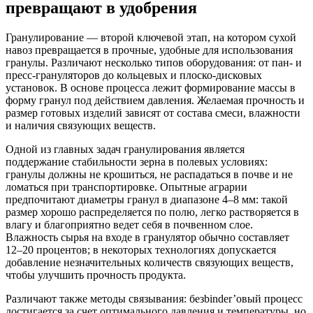
превращают в удобрения
Гранулирование — второй ключевой этап, на котором сухой
навоз превращается в прочные, удобные для использования
гранулы. Различают несколько типов оборудования: от пан- и
пресс-грануляторов до кольцевых и плоско-дисковых
установок. В основе процесса лежит формирование массы в
форму гранул под действием давления. Желаемая прочность и
размер готовых изделий зависят от состава смеси, влажности
и наличия связующих веществ.
Одной из главных задач гранулирования является
поддержание стабильности зерна в полевых условиях:
гранулы должны не крошиться, не распадаться в почве и не
ломаться при транспортировке. Опытные аграрии
предпочитают диаметры гранул в диапазоне 4–8 мм: такой
размер хорошо распределяется по полю, легко растворяется в
влагу и благоприятно ведет себя в почвенном слое.
Влажность сырья на входе в гранулятор обычно составляет
12–20 процентов; в некоторых технологиях допускается
добавление незначительных количеств связующих веществ,
чтобы улучшить прочность продукта.
Различают также методы связывания: безbinder’овый процесс
достигается за счет оптимального давления и температуры, но