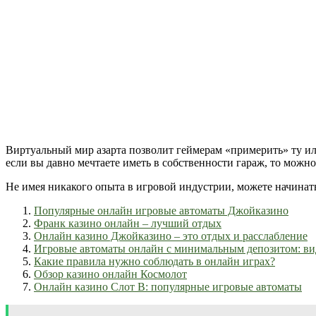
Виртуальный мир азарта позволит геймерам «примерить» ту ил
если вы давно мечтаете иметь в собственности гараж, то можно
Не имея никакого опыта в игровой индустрии, можете начинат
Популярные онлайн игровые автоматы Джойказино
Франк казино онлайн – лучший отдых
Онлайн казино Джойказино – это отдых и расслабление
Игровые автоматы онлайн с минимальным депозитом: ви
Какие правила нужно соблюдать в онлайн играх?
Обзор казино онлайн Космолот
Онлайн казино Слот В: популярные игровые автоматы