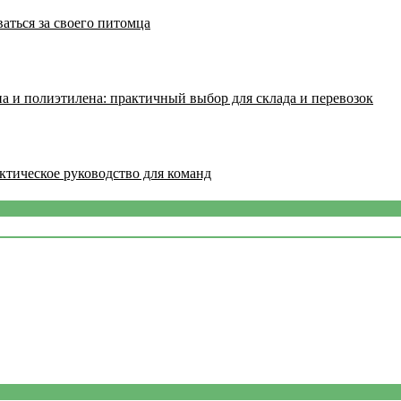
аться за своего питомца
а и полиэтилена: практичный выбор для склада и перевозок
ктическое руководство для команд