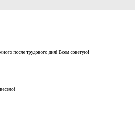
много после трудового дня! Всем советую!
весело!