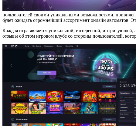
пользователей своими уникальными возможностями, привилегиям
будет ожидать огромнейший ассортимент онлайн автоматов. Это
Каждая игра является уникальной, интересной, интригующей, а
отзывы об этом игровом клубе со стороны пользователей, кото