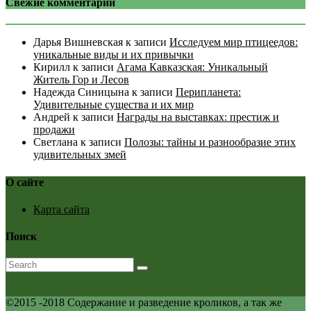
Свежие комментарии
Дарья Вишневская
к записи
Исследуем мир птицеедов:
уникальные виды и их привычки
Кирилл
к записи
Агама Кавказская: Уникальный
Житель Гор и Лесов
Надежда Синицына
к записи
Перипланета:
Удивительные существа и их мир
Андрей
к записи
Награды на выставках: престиж и
продажи
Светлана
к записи
Полозы: тайны и разнообразие этих
удивительных змей
О сайте
Карта сайта
Поиск
©2015 -2018 Содержание и разведение кроликов, а так же