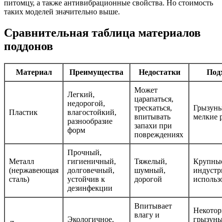
питомцу, а также антивибрационные свойства. Но стоимость
таких моделей значительно выше.
Сравнительная таблица материалов
поддонов
Материал
Преимущества
Недостатки
Под
Может
Легкий,
царапаться,
недорогой,
трескаться,
Грызуны
Пластик
влагостойкий,
впитывать
мелкие 
разнообразие
запахи при
форм
повреждениях
Прочный,
Металл
гигиеничный,
Тяжелый,
Крупны
(нержавеющая
долговечный,
шумный,
индустр
сталь)
устойчив к
дорогой
использ
дезинфекции
Впитывает
Некотор
влагу и
Экологичное,
грызуны