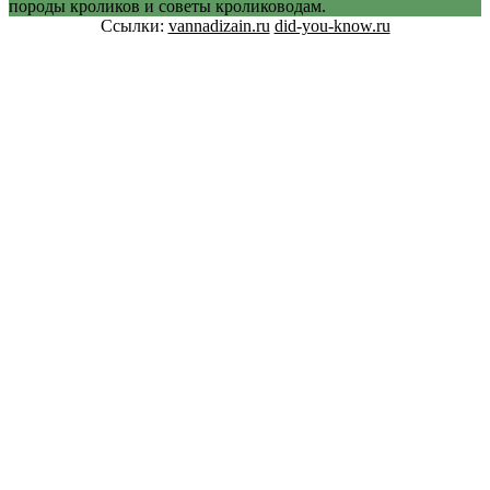
породы кроликов и советы кролиководам.
Ссылки:
vannadizain.ru
did-you-know.ru