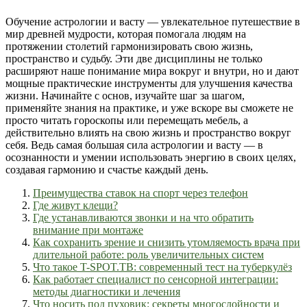
Обучение астрологии и васту — увлекательное путешествие в
мир древней мудрости, которая помогала людям на
протяжении столетий гармонизировать свою жизнь,
пространство и судьбу. Эти две дисциплины не только
расширяют наше понимание мира вокруг и внутри, но и дают
мощные практические инструменты для улучшения качества
жизни. Начинайте с основ, изучайте шаг за шагом,
применяйте знания на практике, и уже вскоре вы сможете не
просто читать гороскопы или перемещать мебель, а
действительно влиять на свою жизнь и пространство вокруг
себя. Ведь самая большая сила астрологии и васту — в
осознанности и умении использовать энергию в своих целях,
создавая гармонию и счастье каждый день.
Преимущества ставок на спорт через телефон
Где живут клещи?
Где устанавливаются звонки и на что обратить
внимание при монтаже
Как сохранить зрение и снизить утомляемость врача при
длительной работе: роль увеличительных систем
Что такое T-SPOT.TB: современный тест на туберкулёз
Как работает специалист по сенсорной интеграции:
методы диагностики и лечения
Что носить под пуховик: секреты многослойности и