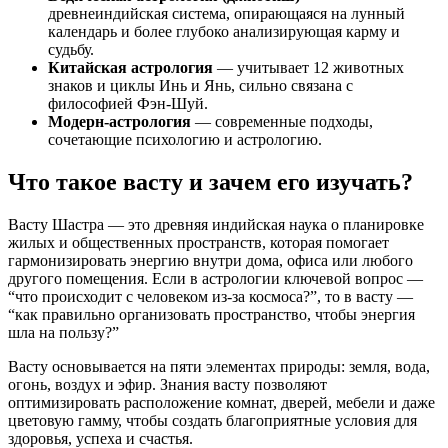
древнеиндийская система, опирающаяся на лунный
календарь и более глубоко анализирующая карму и
судьбу.
Китайская астрология
— учитывает 12 животных
знаков и циклы Инь и Янь, сильно связана с
философией Фэн-Шуй.
Модерн-астрология
— современные подходы,
сочетающие психологию и астрологию.
Что такое васту и зачем его изучать?
Васту Шастра — это древняя индийская наука о планировке
жилых и общественных пространств, которая помогает
гармонизировать энергию внутри дома, офиса или любого
другого помещения. Если в астрологии ключевой вопрос —
“что происходит с человеком из-за космоса?”, то в васту —
“как правильно организовать пространство, чтобы энергия
шла на пользу?”
Васту основывается на пяти элементах природы: земля, вода,
огонь, воздух и эфир. Знания васту позволяют
оптимизировать расположение комнат, дверей, мебели и даже
цветовую гамму, чтобы создать благоприятные условия для
здоровья, успеха и счастья.