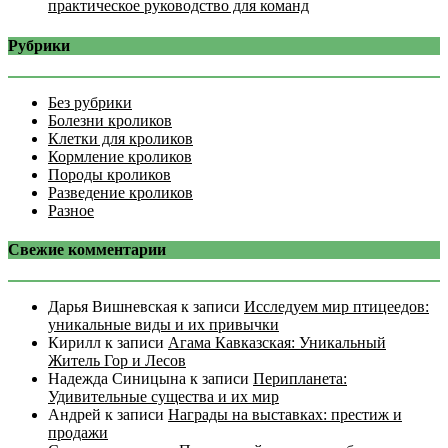
практическое руководство для команд
Рубрики
Без рубрики
Болезни кроликов
Клетки для кроликов
Кормление кроликов
Породы кроликов
Разведение кроликов
Разное
Свежие комментарии
Дарья Вишневская
к записи
Исследуем мир птицеедов:
уникальные виды и их привычки
Кирилл
к записи
Агама Кавказская: Уникальный
Житель Гор и Лесов
Надежда Синицына
к записи
Перипланета:
Удивительные существа и их мир
Андрей
к записи
Награды на выставках: престиж и
продажи