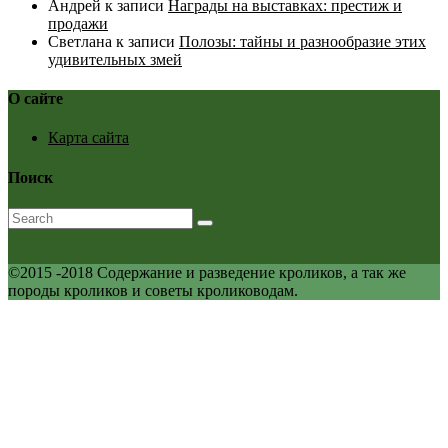
Андрей
к записи
Награды на выставках: престиж и
продажи
Светлана
к записи
Полозы: тайны и разнообразие этих
удивительных змей
О сайте
Карта сайта
Поиск
©2015 -2018 Содержание и разведение кроликов, а так же
породы кроликов и советы кролиководам.