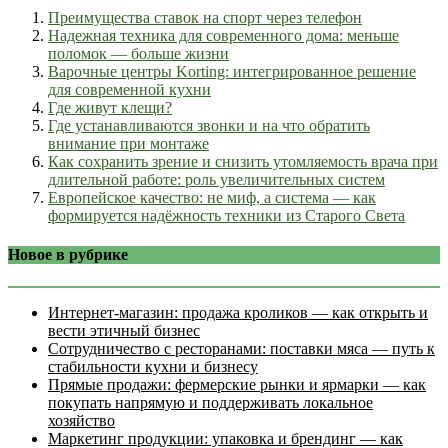
Преимущества ставок на спорт через телефон
Надежная техника для современного дома: меньше
поломок — больше жизни
Варочные центры Korting: интегрированное решение
для современной кухни
Где живут клещи?
Где устанавливаются звонки и на что обратить
внимание при монтаже
Как сохранить зрение и снизить утомляемость врача при
длительной работе: роль увеличительных систем
Европейское качество: не миф, а система — как
формируется надёжность техники из Старого Света
Новое в рубрике
Интернет‑магазин: продажа кроликов — как открыть и
вести этичный бизнес
Сотрудничество с ресторанами: поставки мяса — путь к
стабильности кухни и бизнесу
Прямые продажи: фермерские рынки и ярмарки — как
покупать напрямую и поддерживать локальное
хозяйство
Маркетинг продукции: упаковка и брендинг — как