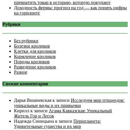
превратить товар в историю, которую покупают
Доходность фермы: прогноз на год — как понять цифры
на горизонте
Рубрики
Без рубрики
Болезни кроликов
Клетки для кроликов
Кормление кроликов
Породы кроликов
Разведение кроликов
Разное
Свежие комментарии
Дарья Вишневская
к записи
Исследуем мир птицеедов:
уникальные виды и их привычки
Кирилл
к записи
Агама Кавказская: Уникальный
Житель Гор и Лесов
Надежда Синицына
к записи
Перипланета:
Удивительные существа и их мир