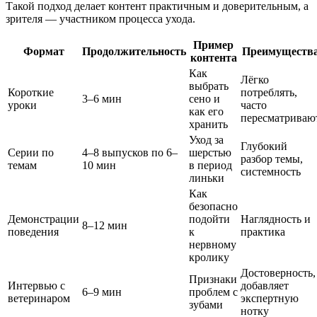
Такой подход делает контент практичным и доверительным, а
зрителя — участником процесса ухода.
Пример
Формат
Продолжительность
Преимуществ
контента
Как
Лёгко
выбрать
Короткие
потреблять,
3–6 мин
сено и
уроки
часто
как его
пересматриваю
хранить
Уход за
Глубокий
Серии по
4–8 выпусков по 6–
шерстью
разбор темы,
темам
10 мин
в период
системность
линьки
Как
безопасно
Демонстрации
подойти
Наглядность и
8–12 мин
поведения
к
практика
нервному
кролику
Достоверность,
Признаки
Интервью с
добавляет
6–9 мин
проблем с
ветеринаром
экспертную
зубами
нотку