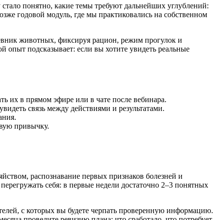
зу стало понятно, какие темы требуют дальнейших углублений:
озже годовой модуль, где мы практиковались на собственном
дневник животных, фиксируя рацион, режим прогулок и
ой опыт подсказывает: если вы хотите увидеть реальные
ть их в прямом эфире или в чате после вебинара.
увидеть связь между действиями и результатами.
ания.
ивую привычку.
яйством, распознавание первых признаков болезней и
 перегружать себя: в первые недели достаточно 2–3 понятных
ателей, с которых вы будете черпать проверенную информацию.
 месяца проведите ревизию плана: что сработало, что потребует