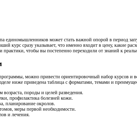
ппа единомышленников может стать важной опорой в период зап
оший курс сразу указывает, что именно входит в цену, какие р
 и практики, чтобы вы постепенно переходили от знаний к реал
м
 программы, можно привести ориентировочный набор курсов и в
азделе ниже приведена таблица с форматами, темами и преимуще
м возраста, породы и целей разведения.
илки, профилактика болезней кожи.
ва, планирование окролов.
томов, меры первой необходимости.
лов и лечения.