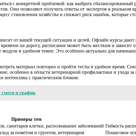
раться с конкретной проблемой: как выбрать сбалансированный 
тов. Они позволяют получить ответы от экспертов в реальном в
цесс становления хозяйства и снижает риск ошибок, которые сто
ависит от вашей текущей ситуации и целей. Офлайн курсы дают 
времени на дорогу, расписание может быть жестким и зависит о
 модули в удобном темпе. Это особенно актуально для начинающи
отреть материал повторно и пройти тесты в удобное время. Си
ние, особенно в области ветеринарной профилактики и ухода за 
йн интенсивы с практическим блоком.
 смеси и график
Примеры тем
в, санитария клетки, распознавание заболеваний
Гибкость расп
уход за пометом и грунтом, ветеринария
Пошаговое осв