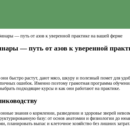
бинары — путь от азов к уверенной практике на вашей ферме
инары — путь от азов к уверенной практ
 они быстро растут, дают мясо, шкуру и полезный помет для уд
ипичных ошибок. Именно поэтому грамотная программа обучения
выбрать подходящие курсы и как они работают на практике.
лиководству
онные знания о кормлении, разведении и здоровье зверей невоз
руктурированную базу: от основ анатомии и физиологии до нюа
и, планировать выпас и клеточное хозяйство без лишних затрат