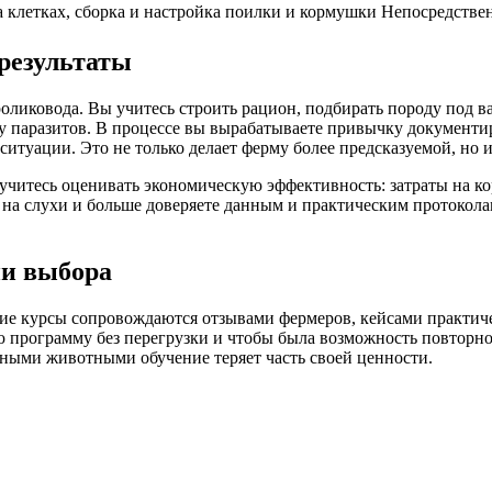
 клетках, сборка и настройка поилки и кормушки
Непосредствен
результаты
ликовода. Вы учитесь строить рацион, подбирать породу под ва
 паразитов. В процессе вы вырабатываете привычку документир
 ситуации. Это не только делает ферму более предсказуемой, но 
читесь оценивать экономическую эффективность: затраты на кор
 на слухи и больше доверяете данным и практическим протоколам
ии выбора
ие курсы сопровождаются отзывами фермеров, кейсами практич
ю программу без перегрузки и чтобы была возможность повторн
ьными животными обучение теряет часть своей ценности.