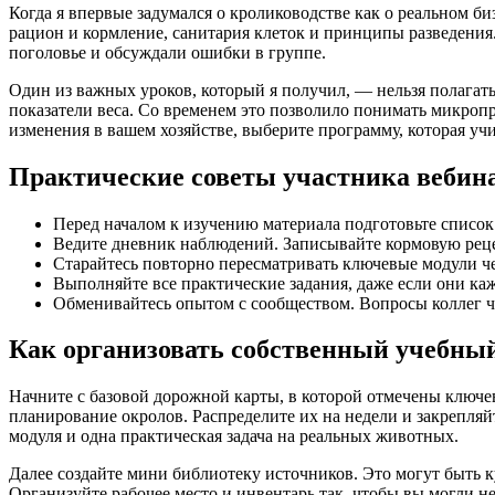
Когда я впервые задумался о кролиководстве как о реальном би
рацион и кормление, санитария клеток и принципы разведения.
поголовье и обсуждали ошибки в группе.
Один из важных уроков, который я получил, — нельзя полагать
показатели веса. Со временем это позволило понимать микропр
изменения в вашем хозяйстве, выберите программу, которая учи
Практические советы участника вебина
Перед началом к изучению материала подготовьте список 
Ведите дневник наблюдений. Записывайте кормовую рецепт
Старайтесь повторно пересматривать ключевые модули че
Выполняйте все практические задания, даже если они к
Обменивайтесь опытом с сообществом. Вопросы коллег ч
Как организовать собственный учебный
Начните с базовой дорожной карты, в которой отмечены ключе
планирование окролов. Распределите их на недели и закрепляй
модуля и одна практическая задача на реальных животных.
Далее создайте мини библиотеку источников. Это могут быть 
Организуйте рабочее место и инвентарь так, чтобы вы могли не 