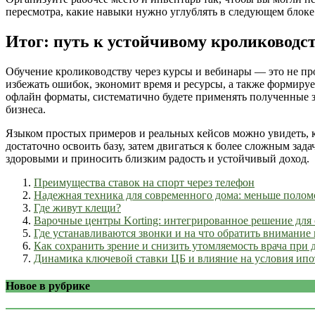
пересмотра, какие навыки нужно углублять в следующем блоке
Итог: путь к устойчивому кролиководс
Обучение кролиководству через курсы и вебинары — это не про
избежать ошибок, экономит время и ресурсы, а также формируе
офлайн форматы, систематично будете применять полученные з
бизнеса.
Языком простых примеров и реальных кейсов можно увидеть, к
достаточно освоить базу, затем двигаться к более сложным зад
здоровыми и приносить близким радость и устойчивый доход.
Преимущества ставок на спорт через телефон
Надежная техника для современного дома: меньше поло
Где живут клещи?
Варочные центры Korting: интегрированное решение для
Где устанавливаются звонки и на что обратить внимание
Как сохранить зрение и снизить утомляемость врача при 
Динамика ключевой ставки ЦБ и влияние на условия ипо
Новое в рубрике