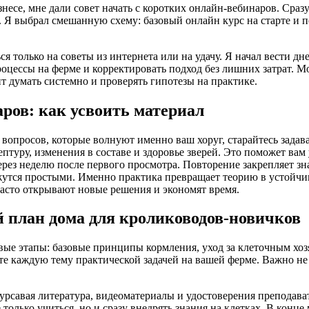
знесе, мне дали совет начать с коротких онлайн-вебинаров. Сра
 Я выбрал смешанную схему: базовый онлайн курс на старте и п
ся только на советы из интернета или на удачу. Я начал вести 
оцессы на ферме и корректировать подход без лишних затрат. М
т думать системно и проверять гипотезы на практике.
ров: как усвоить материал
вопросов, которые волнуют именно ваш хоруг, старайтесь задава
уру, изменения в составе и здоровье зверей. Это поможет вам 
рез неделю после первого просмотра. Повторение закрепляет зн
ажутся простыми. Именно практика превращает теорию в устойч
асто открывают новые решения и экономят время.
 план дома для кролиководов-новичков
вые этапы: базовые принципы кормления, уход за клеточным хоз
те каждую тему практической задачей на вашей ферме. Важно не
курсавая литература, видеоматериалы и удостоверения преподав
только учиться, но и сразу внедрять знания на клетках. В конце