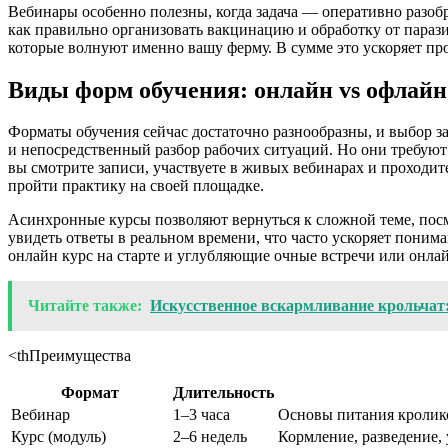
Вебинары особенно полезны, когда задача — оперативно разоб
как правильно организовать вакцинацию и обработку от парази
которые волнуют именно вашу ферму. В сумме это ускоряет про
Виды форм обучения: онлайн vs офлайн
Форматы обучения сейчас достаточно разнообразны, и выбор з
и непосредственный разбор рабочих ситуаций. Но они требуют 
вы смотрите записи, участвуете в живых вебинарах и проходите
пройти практику на своей площадке.
Асинхронные курсы позволяют вернуться к сложной теме, посм
увидеть ответы в реальном времени, что часто ускоряет понима
онлайн курс на старте и углубляющие очные встречи или онла
Читайте также:
Искусственное вскармливание крольчат:
<thПреимущества
Формат
Длительность
Вебинар
1–3 часа
Основы питания кролико
Курс (модуль)
2–6 недель
Кормление, разведение, 