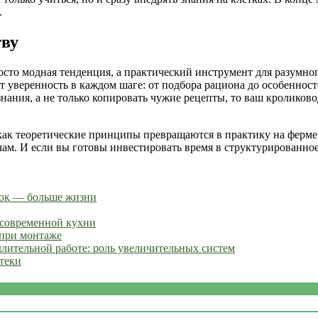
.
тву
сто модная тенденция, а практический инструмент для разумног
т уверенность в каждом шаге: от подбора рациона до особенност
нания, а не только копировать чужие рецепты, то ваш кроликово
ак теоретические принципы превращаются в практику на ферме.
ачам. И если вы готовы инвестировать время в структурированно
мок — больше жизни
 современной кухни
 при монтаже
длительной работе: роль увеличительных систем
теки