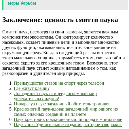
меры борьбы
Заключение: ценность смитти паука
Смитти паук, несмотря на свои размеры, является важным
компонентом экосистемы. Он контролирует количество
насекомых, создает пищевые цепи и выполняет множество
других функций, оказывающих значительное влияние на
окружающую среду. Когда в следующий раз вы встретите
этого маленького хищника, задумайтесь о том, сколько тайн и
секретов скрыто за его крошечным телом. Возможно, этот
загадочный паук станет живым напоминанием о том, как
разнообразен и удивителен мир природы.
Преимущества ставок на спорт через телефон
Где живут клещи?
Лошадиный паук птицеед: огромный мир
увлекательных пауков!
Никарагуа паук: загадочный обитатель тропиков
Красноногий паук-вдова: загадочный мир одного из
самых опасных созданий на планете
Паук крестовик обыкновенный: природа в миниатюре
Паук Люк: Удивительное создание, которое заворожит