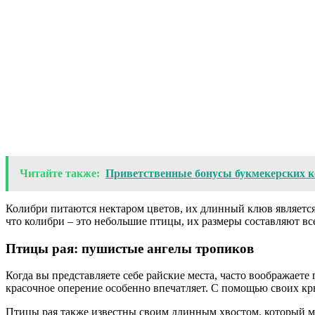
Читайте также:
Приветственные бонусы букмекерских к
Колибри питаются нектаром цветов, их длинный клюв является
что колибри – это небольшие птицы, их размеры составляют вс
Птицы рая: пушистые ангелы тропиков
Когда вы представляете себе райские места, часто воображае
красочное оперение особенно впечатляет. С помощью своих кры
Птицы рая также известны своим длинным хвостом, который мож