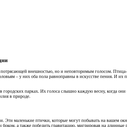
дни
ко потрясающей внешностью, но и неповторимым голосом. Птица-п
соловьям – у них оба пола равноправны в искусстве пения. И их
 в городских парках. Их голоса слышно каждую весну, когда они
илия в природе.
ибри. Эти маленькие птички, которые могут побывать на вашем ок
и боком, а также победить гравитацию, мигрировав на длинные 