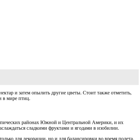
ктар и затем опылить другие цветы. Стоит также отметить,
и в мире птиц.
тропических районах Южной и Центральной Америки, и их
наслаждаться сладкими фруктами и ягодами в изобилии.
лько для декорации, но и для балансировки во время полета.