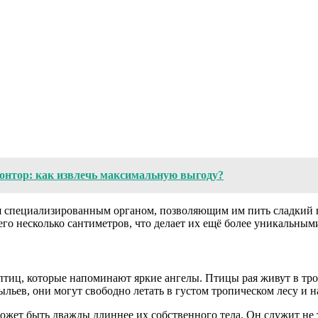
онтор: как извлечь максимальную выгоду?
 специализированным органом, позволяющим им пить сладкий не
его несколько сантиметров, что делает их ещё более уникальным
те птиц, которые напоминают яркие ангелы. Птицы рая живут в 
льев, они могут свободно летать в густом тропическом лесу и 
ет быть дважды длиннее их собственного тела. Он служит не то