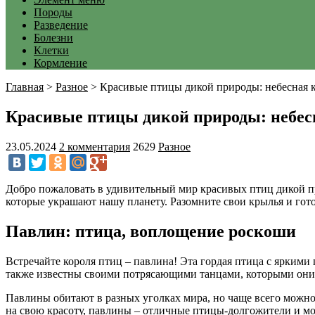
Породы
Разведение
Болезни
Клетки
Кормление
Главная
>
Разное
>
Красивые птицы дикой природы: небесная 
Красивые птицы дикой природы: небес
23.05.2024
2 комментария
2629
Разное
Добро пожаловать в удивительный мир красивых птиц дикой пр
которые украшают нашу планету. Разомните свои крылья и гото
Павлин: птица, воплощение роскоши
Встречайте короля птиц – павлина! Эта гордая птица с ярким
также известны своими потрясающими танцами, которыми они з
Павлины обитают в разных уголках мира, но чаще всего можно
на свою красоту, павлины – отличные птицы-долгожители и мог