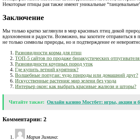
Некоторые птицы рая также имеют уникальные “танцевальные”
Заключение
Мы только кратко заглянули в мир красивых птиц дикой приро
вдохновения и радости. Возможно, вы захотите отправиться в
не только символы природы, но и подтверждение ее невероятно
Разновидности корма для птиц
ТОП-5 сайтов по продаже биоакустических отпугивателя
Разновидности крупных пород уток
Где купить летний курятник?
Волшебные попугаи: чудо природы или домашний друг?
Искусственные растения: мир зелени без ухода
Интерьер окон: как выбрать красивые жалюзи и шторы?
Читайте также:
Онлайн казино Мостбет: игры, акции и 
Комментарии: 2
Мария Зимина
: