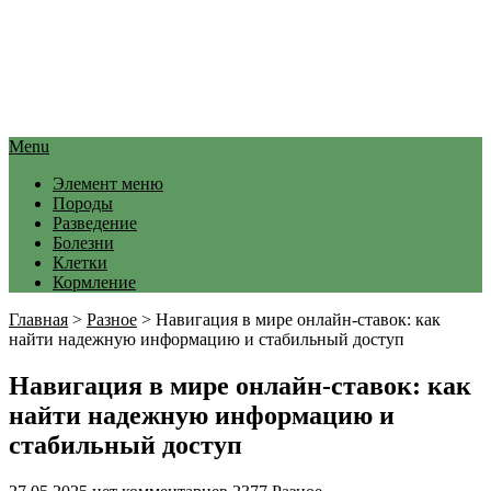
Menu
Элемент меню
Породы
Разведение
Болезни
Клетки
Кормление
Главная
>
Разное
>
Навигация в мире онлайн-ставок: как
найти надежную информацию и стабильный доступ
Навигация в мире онлайн-ставок: как
найти надежную информацию и
стабильный доступ