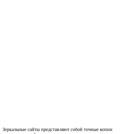
Зеркальные сайты представляют собой точные копии