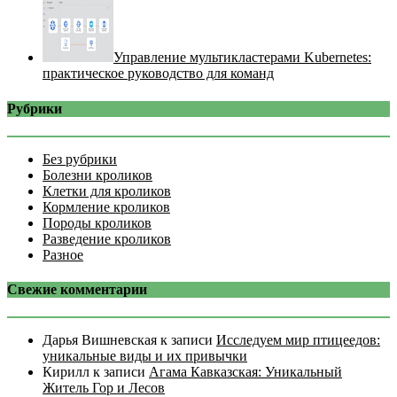
Управление мультикластерами Kubernetes:
практическое руководство для команд
Рубрики
Без рубрики
Болезни кроликов
Клетки для кроликов
Кормление кроликов
Породы кроликов
Разведение кроликов
Разное
Свежие комментарии
Дарья Вишневская
к записи
Исследуем мир птицеедов:
уникальные виды и их привычки
Кирилл
к записи
Агама Кавказская: Уникальный
Житель Гор и Лесов