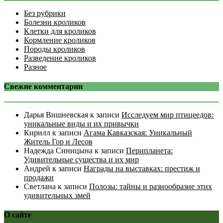
Без рубрики
Болезни кроликов
Клетки для кроликов
Кормление кроликов
Породы кроликов
Разведение кроликов
Разное
Свежие комментарии
Дарья Вишневская
к записи
Исследуем мир птицеедов:
уникальные виды и их привычки
Кирилл
к записи
Агама Кавказская: Уникальный
Житель Гор и Лесов
Надежда Синицына
к записи
Перипланета:
Удивительные существа и их мир
Андрей
к записи
Награды на выставках: престиж и
продажи
Светлана
к записи
Полозы: тайны и разнообразие этих
удивительных змей
О сайте