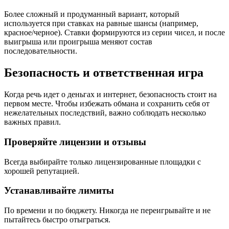
Более сложный и продуманный вариант, который
используется при ставках на равные шансы (например,
красное/черное). Ставки формируются из серии чисел, и после
выигрыша или проигрыша меняют состав
последовательности.
Безопасность и ответственная игра
Когда речь идет о деньгах и интернет, безопасность стоит на
первом месте. Чтобы избежать обмана и сохранить себя от
нежелательных последствий, важно соблюдать несколько
важных правил.
Проверяйте лицензии и отзывы
Всегда выбирайте только лицензированные площадки с
хорошей репутацией.
Устанавливайте лимиты
По времени и по бюджету. Никогда не переигрывайте и не
пытайтесь быстро отыграться.