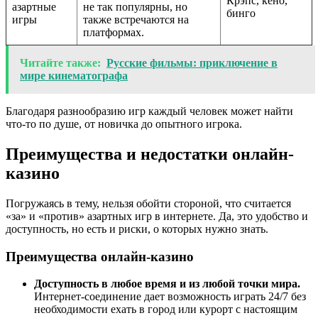
Крэпс, кено,
азартные
не так популярны, но
бинго
игры
также встречаются на
платформах.
Читайте также:
Русские фильмы: приключение в
мире кинематографа
Благодаря разнообразию игр каждый человек может найти
что-то по душе, от новичка до опытного игрока.
Преимущества и недостатки онлайн-
казино
Погружаясь в тему, нельзя обойти стороной, что считается
«за» и «против» азартных игр в интернете. Да, это удобство и
доступность, но есть и риски, о которых нужно знать.
Преимущества онлайн-казино
Доступность в любое время и из любой точки мира.
Интернет-соединение дает возможность играть 24/7 без
необходимости ехать в город или курорт с настоящим