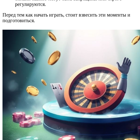
регулируются.
Перед тем как начать играть, стоит взвесить эти моменты и
подготовиться.