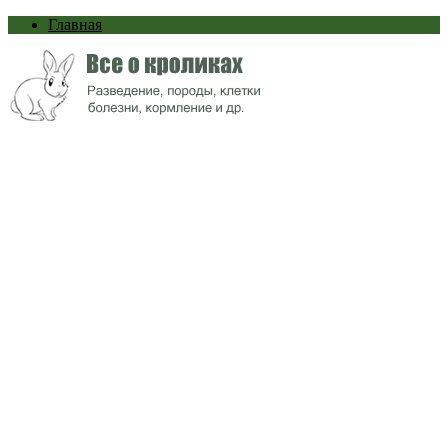
Главная