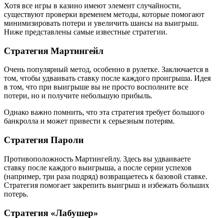
Хотя все игры в казино имеют элемент случайности,
существуют проверки временем методы, которые помогают
минимизировать потери и увеличить шансы на выигрыш.
Ниже представлены самые известные стратегии.
Стратегия Мартингейл
Очень популярный метод, особенно в рулетке. Заключается в
том, чтобы удваивать ставку после каждого проигрыша. Идея
в том, что при выигрыше вы не просто восполните все
потери, но и получите небольшую прибыль.
Однако важно помнить, что эта стратегия требует большого
банкролла и может привести к серьезным потерям.
Стратегия Пароли
Противоположность Мартингейлу. Здесь вы удваиваете
ставку после каждого выигрыша, а после серии успехов
(например, три раза подряд) возвращаетесь к базовой ставке.
Стратегия помогает закрепить выигрыш и избежать больших
потерь.
Стратегия «Лабушер»