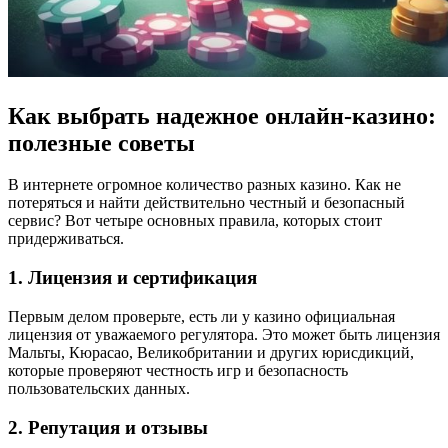
Как выбрать надежное онлайн-казино:
полезные советы
В интернете огромное количество разных казино. Как не
потеряться и найти действительно честный и безопасный
сервис? Вот четыре основных правила, которых стоит
придерживаться.
1. Лицензия и сертификация
Первым делом проверьте, есть ли у казино официальная
лицензия от уважаемого регулятора. Это может быть лицензия
Мальты, Кюрасао, Великобритании и других юрисдикций,
которые проверяют честность игр и безопасность
пользовательских данных.
2. Репутация и отзывы