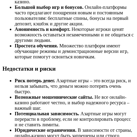
казино.
Большой выбор игр и бонусов.
Онлайн-платформы
часто предлагают поощрения новым и постоянным
пользователям: бесплатные спины, бонусы на первый
депозит, кэшбэк и другие акции.
Анонимность и комфорт.
Некоторые игроки ценят
возможность оставаться незамеченными и не общаться с
другими людьми.
Простота обучения.
Множество платформ имеют
обучающие режимы и демонстрационные версии игр,
которые помогут освоиться новичкам.
Недостатки и риски
Риск потерь денег.
Азартные игры – это всегда риск, и
нельзя забывать, что деньги можно потерять очень
быстро.
Возможные мошеннические сайты.
Не все онлайн-
казино работают честно, и выбор надежного ресурса –
важный шаг.
Потенциальная зависимость.
Азартные игры могут
перерасти в проблему, если не контролировать процесс
и не ставить лимиты.
Юридические ограничения.
В зависимости от страны,
онлайн-казино могут быть запрещены или строго