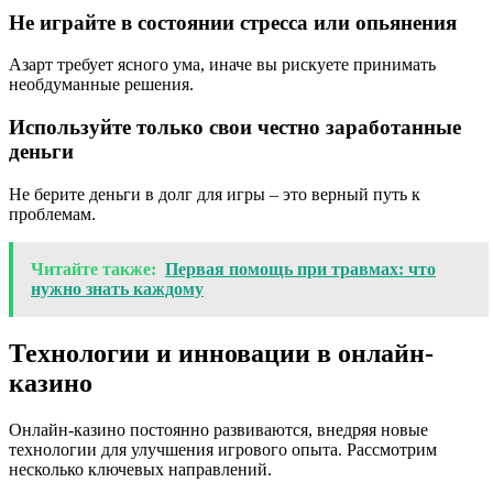
Не играйте в состоянии стресса или опьянения
Азарт требует ясного ума, иначе вы рискуете принимать
необдуманные решения.
Используйте только свои честно заработанные
деньги
Не берите деньги в долг для игры – это верный путь к
проблемам.
Читайте также:
Первая помощь при травмах: что
нужно знать каждому
Технологии и инновации в онлайн-
казино
Онлайн-казино постоянно развиваются, внедряя новые
технологии для улучшения игрового опыта. Рассмотрим
несколько ключевых направлений.