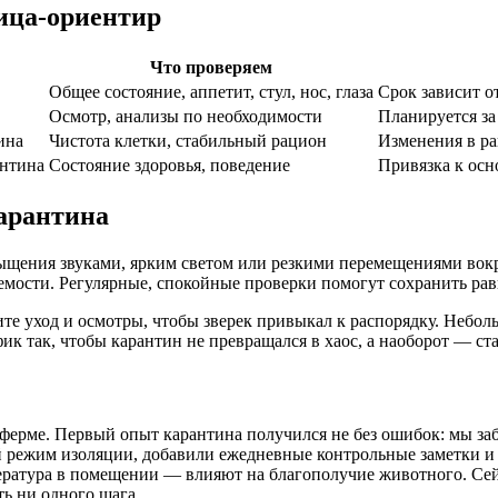
ица-ориентир
Что проверяем
Общее состояние, аппетит, стул, нос, глаза
Срок зависит о
Осмотр, анализы по необходимости
Планируется за
ина
Чистота клетки, стабильный рацион
Изменения в ра
антина
Состояние здоровья, поведение
Привязка к осн
карантина
ыщения звуками, ярким светом или резкими перемещениями вокру
емости. Регулярные, спокойные проверки помогут сохранить рав
ите уход и осмотры, чтобы зверек привыкал к распорядку. Небол
ик так, чтобы карантин не превращался в хаос, а наоборот — ст
ферме. Первый опыт карантина получился не без ошибок: мы заб
й режим изоляции, добавили ежедневные контрольные заметки и 
пература в помещении — влияют на благополучие животного. Се
ть ни одного шага.