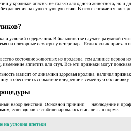
и у кроликов опасны не только для одного животного, но и для
ез давления на существующую стаю. В итоге снижается риск до
ликов?
а и условий содержания. В большинстве случаев разумной считае
емя на повторные осмотры у ветеринара. Если кролик приехал 
естно состояние животных из продавца, тем длиннее период изо
 изменение аппетита или стул. Все эти признаки могут подсказат
льность зависит от динамики здоровья кролика, наличия призна
пу и обеспечить спокойное внедрение в семейную обстановку.
процедуры
ивный набор действий. Основной принцип — наблюдение и профи
мом, если здоровье стабилизировалось и анализы в норме.
е на условия ипотеки