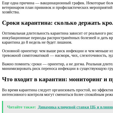
Еще одна причина — вакцинационный график. Некоторые болезн
ветеринаром план прививок и профилактических мероприятий б
хозяйства.
Сроки карантина: сколько держать кро
Оптимальная длительность карантина зависит от реального риск
инкубационные периоды распространённых болезней и дать вр
карантина до 8 недель не будет лишним.
Основной ориентир: чем выше риск инфекции и чем меньше изв
тревожной симптоматикой — насморк, чих, слезоточивость, зуд,
Важно помнить: сроки — ориентир, а не догма. Реальная длите
минимизировать риск переноса инфекции в существующую груп
Что входит в карантин: мониторинг и 
Во время карантина следует организовать простой, но эффект
интенсивного контроля могут смениться более спокойным режи
Читайте также:
Динамика ключевой ставки ЦБ и влияни