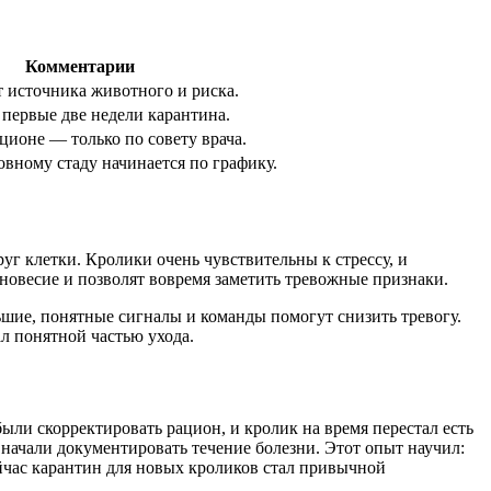
Комментарии
т источника животного и риска.
 первые две недели карантина.
ционе — только по совету врача.
овному стаду начинается по графику.
г клетки. Кролики очень чувствительны к стрессу, и
новесие и позволят вовремя заметить тревожные признаки.
ьшие, понятные сигналы и команды помогут снизить тревогу.
ал понятной частью ухода.
ыли скорректировать рацион, и кролик на время перестал есть
начали документировать течение болезни. Этот опыт научил:
йчас карантин для новых кроликов стал привычной