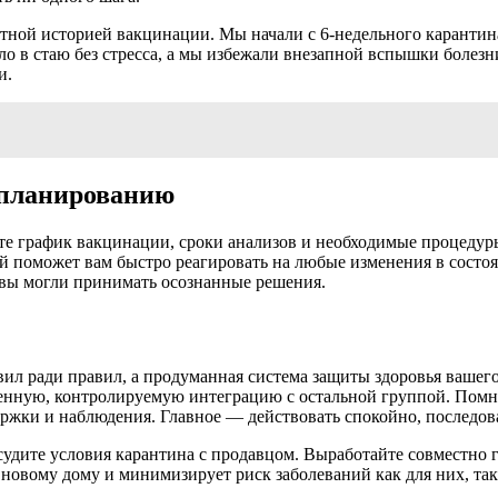
тной историей вакцинации. Мы начали с 6-недельного карантина
ло в стаю без стресса, а мы избежали внезапной вспышки болез
и.
 планированию
те график вакцинации, сроки анализов и необходимые процедуры
й поможет вам быстро реагировать на любые изменения в состо
 вы могли принимать осознанные решения.
ил ради правил, а продуманная система защиты здоровья вашего
пенную, контролируемую интеграцию с остальной группой. Помн
ержки и наблюдения. Главное — действовать спокойно, последо
судите условия карантина с продавцом. Выработайте совместно 
 новому дому и минимизирует риск заболеваний как для них, так