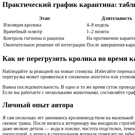
Практический график карантина: табл
Этап
Длительность
Изоляция кролика
4–8 недель
Врачебный осмотр
1–2 визита
Контроль гигиены и рациона
На протяжении карант
Окончательное решение об интеграции
После завершения кар
Как не перегрузить кролика во время 
Наблюдайте за реакцией на новые стимулы. Избегайте перенас
перегрузка может проявиться в снижении аппетита или утомля
Важна последовательность. В одно и то же время суток провод
Если вы работаете с несколькими животными, составляйте граф
Личный опыт автора
Я сам несколько лет занимаюсь кролиководством на маленькой 
свежие травы. После визита к ветеринару мы внедрили строги
даже мелкие детали — вода в поилке, чистота подстилки, тем
процедурой, а запись в специальном журнале помогает не забы