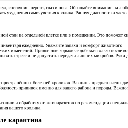
стул, состояние шерсти, глаз и носа. Обращайте внимание на лю
ясь ухудшения самочувствия кролика. Ранняя диагностика часто 
ной стаи на отдельной клетке или в помещении. Это поможет с
я инвентаря ежедневно. Уважайте запахи и комфорт животного —
езких изменений. Привычные кормовые добавки только после ко
снизить стресс и не допустить передачи лишних микробов. Руки
пространённых болезней кроликов. Вакцины предназначены дл
разность прививок именно для вашего района и породы. Важно:
изацию и обработку от эктопаразитов по рекомендации специал
ания вашего кролика.
ле карантина