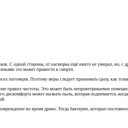
ов. С одной стороны, от насморка ещё никто не умирал, но, с д
роликами это может привести к смерти.
сех питомцев. Поэтому меры следует принимать сразу, как тольк
ние правил чистоты. Это может быть непроветриваемое помеще
го дискомфорта может вызвать пыль, которая поднимается, когд
ый.
вреждение во время драки. Тогда бактерии, которые постоянно