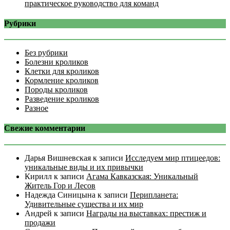
практическое руководство для команд
Рубрики
Без рубрики
Болезни кроликов
Клетки для кроликов
Кормление кроликов
Породы кроликов
Разведение кроликов
Разное
Свежие комментарии
Дарья Вишневская
к записи
Исследуем мир птицеедов:
уникальные виды и их привычки
Кирилл
к записи
Агама Кавказская: Уникальный
Житель Гор и Лесов
Надежда Синицына
к записи
Перипланета:
Удивительные существа и их мир
Андрей
к записи
Награды на выставках: престиж и
продажи