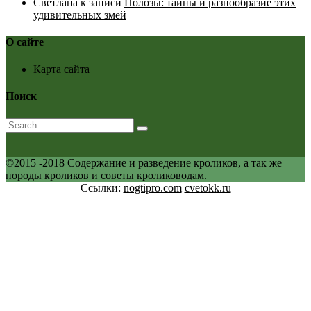
Светлана
к записи
Полозы: тайны и разнообразие этих
удивительных змей
О сайте
Карта сайта
Поиск
©2015 -2018 Содержание и разведение кроликов, а так же
породы кроликов и советы кролиководам.
Ссылки:
nogtipro.com
cvetokk.ru