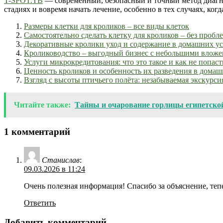
T-SPOT.TB
— современный, безопасный и точный метод диагнос
стадиях и вовремя начать лечение, особенно в тех случаях, к
Размеры клетки для кроликов – все виды клеток
Самостоятельно сделать клетку для кроликов – без пробл
Декоративные кролики уход и содержание в домашних у
Кролиководство – выгодный бизнес с небольшими влож
Услуги микрокредитования: что это такое и как не попаст
Ценность кроликов и особенность их разведения в дома
Взгляд с высоты птичьего полёта: незабываемая экскурси
Читайте также:
Тайны и очарование горлицы египетской
1 комментарий
Станислав
:
09.03.2026 в 11:24
Очень полезная информация! Спасибо за объяснение, тепер
Ответить
Добавить комментарий