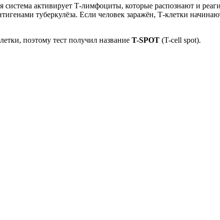
 система активирует Т-лимфоциты, которые распознают и реагир
нтигенами туберкулёза. Если человек заражён, Т-клетки начина
летки, поэтому тест получил название
T-SPOT
(T-cell spot).