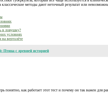
тики туберкулёза, который всё чаще используется в клиническ
огда классические методы дают неточный результат или невозмож
ем
словиях
ениями
ь в ловушку?
шних условиях
я на вертолёте
: Птица с древней историей
ь понятно, как работает этот тест и почему он так важен для р