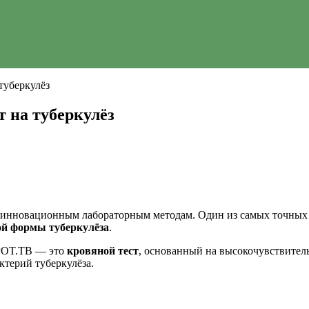
туберкулёз
 на туберкулёз
я инновационным лабораторным методам. Один из самых точных
ой формы туберкулёза
.
SPOT.TB — это
кровяной тест
, основанный на высокочувствител
ктерий туберкулёза.