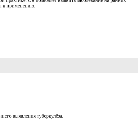
ой практике. Он позволяет выявить заболевание на ранних
ны к применению.
аннего выявления туберкулёза.