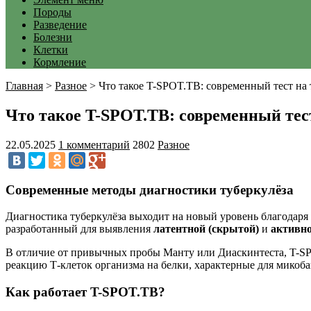
Породы
Разведение
Болезни
Клетки
Кормление
Главная
>
Разное
>
Что такое T-SPOT.TB: современный тест на 
Что такое T-SPOT.TB: современный тест
22.05.2025
1 комментарий
2802
Разное
Современные методы диагностики туберкулёза
Диагностика туберкулёза выходит на новый уровень благодар
разработанный для выявления
латентной (скрытой)
и
активн
В отличие от привычных пробы Манту или Диаскинтеста, T-
реакцию Т-клеток организма на белки, характерные для микоба
Как работает T-SPOT.TB?