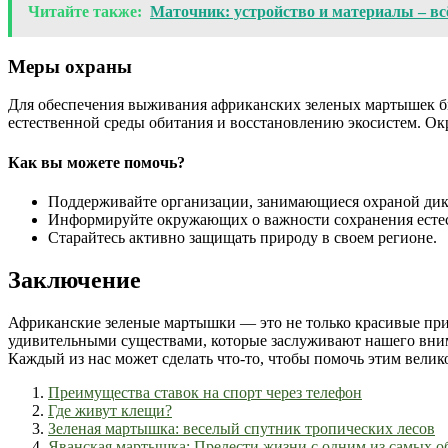
Читайте также:
Маточник: устройство и материалы – вс
Меры охраны
Для обеспечения выживания африканских зеленых мартышек б
естественной среды обитания и восстановлению экосистем. О
Как вы можете помочь?
Поддерживайте организации, занимающиеся охраной дик
Информируйте окружающих о важности сохранения естес
Старайтесь активно защищать природу в своем регионе.
Заключение
Африканские зеленые мартышки — это не только красивые прим
удивительными существами, которые заслуживают нашего вним
Каждый из нас может сделать что-то, чтобы помочь этим вели
Преимущества ставок на спорт через телефон
Где живут клещи?
Зеленая мартышка: веселый спутник тропических лесов
Яванская мартышка: Прелести жизни с одним из самых о