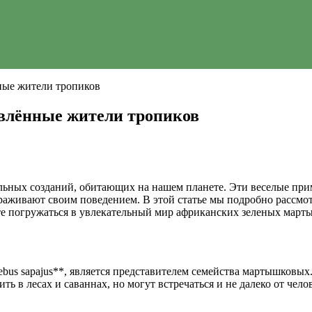
ые жители тропиков
влённые жители тропиков
ьных созданий, обитающих на нашем планете. Эти веселые при
аживают своим поведением. В этой статье мы подробно рассмот
есте погружаться в увлекательный мир африканских зеленых март
ebus sapajus**, является представителем семейства мартышковы
ть в лесах и саваннах, но могут встречаться и не далеко от че