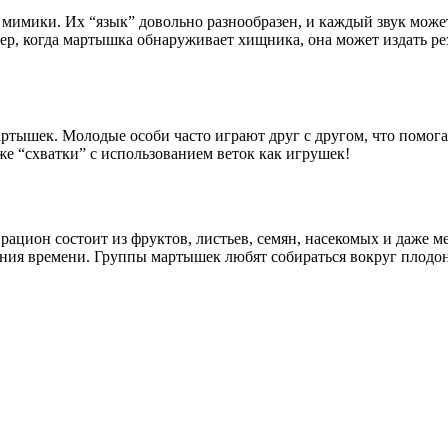
мимики. Их “язык” довольно разнообразен, и каждый звук мож
ер, когда мартышка обнаруживает хищника, она может издать ре
тышек. Молодые особи часто играют друг с другом, что помогае
же “схватки” с использованием веток как игрушек!
ацион состоит из фруктов, листьев, семян, насекомых и даже м
чения времени. Группы мартышек любят собираться вокруг плодон