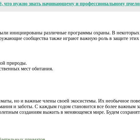
ё, что нужно знать начинающему и профессиональному пчело
ыли инициированы различные программы охраны. В некоторых ст
кружающие сообщества также играют важную роль в защите этих
ой природы.
твенных мест обитания.
аты, но и важные члены своей экосистемы. Их необычное повед
ания и заботы. С каждым годом становится все более важным з
колепным созданиям выжить в меняющемся мире. Будем сохранять
баятельных приматов