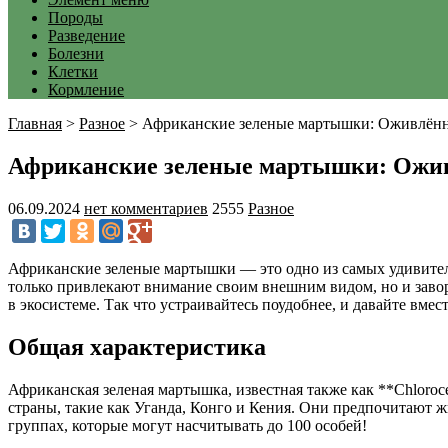
Породы
Разведение
Болезни
Клетки
Кормление
Главная
>
Разное
>
Африканские зеленые мартышки: Оживлённ
Африканские зеленые мартышки: Ожи
06.09.2024
нет комментариев
2555
Разное
Африканские зеленые мартышки — это одно из самых удивител
только привлекают внимание своим внешним видом, но и завор
в экосистеме. Так что устраивайтесь поудобнее, и давайте вм
Общая характеристика
Африканская зеленая мартышка, известная также как **Chloroc
страны, такие как Уганда, Конго и Кения. Они предпочитают жи
группах, которые могут насчитывать до 100 особей!