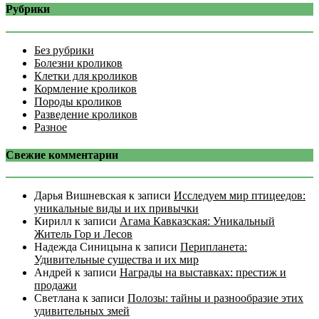
Рубрики
Без рубрики
Болезни кроликов
Клетки для кроликов
Кормление кроликов
Породы кроликов
Разведение кроликов
Разное
Свежие комментарии
Дарья Вишневская
к записи
Исследуем мир птицеедов:
уникальные виды и их привычки
Кирилл
к записи
Агама Кавказская: Уникальный
Житель Гор и Лесов
Надежда Синицына
к записи
Перипланета:
Удивительные существа и их мир
Андрей
к записи
Награды на выставках: престиж и
продажи
Светлана
к записи
Полозы: тайны и разнообразие этих
удивительных змей