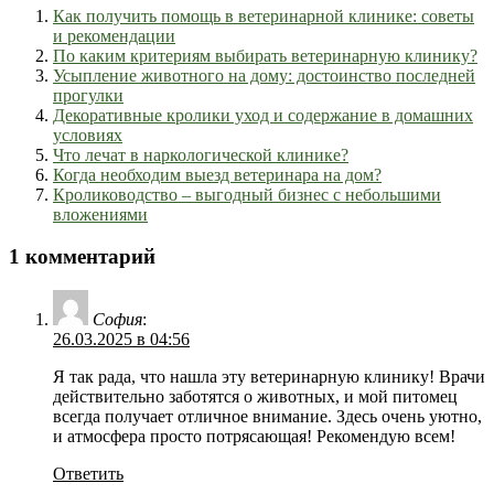
Как получить помощь в ветеринарной клинике: советы
и рекомендации
По каким критериям выбирать ветеринарную клинику?
Усыпление животного на дому: достоинство последней
прогулки
Декоративные кролики уход и содержание в домашних
условиях
Что лечат в наркологической клинике?
Когда необходим выезд ветеринара на дом?
Кролиководство – выгодный бизнес с небольшими
вложениями
1 комментарий
София
:
26.03.2025 в 04:56
Я так рада, что нашла эту ветеринарную клинику! Врачи
действительно заботятся о животных, и мой питомец
всегда получает отличное внимание. Здесь очень уютно,
и атмосфера просто потрясающая! Рекомендую всем!
Ответить