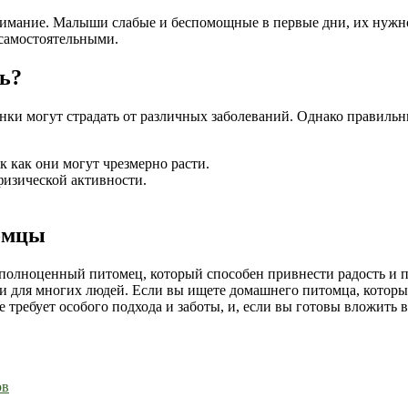
нимание. Малыши слабые и беспомощные в первые дни, их нужно
 самостоятельными.
ть?
ки могут страдать от различных заболеваний. Однако правильн
ак как они могут чрезмерно расти.
физической активности.
омцы
о полноценный питомец, который способен привнести радость и 
 для многих людей. Если вы ищете домашнего питомца, который
требует особого подхода и заботы, и, если вы готовы вложить в
ов