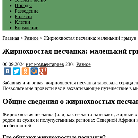
Породы
Разведение
Болезни
Клетки
Кормление
Главная
>
Разное
>
Жирнохвостая песчанка: маленький грызун
Жирнохвостая песчанка: маленький гр
06.09.2024
нет комментариев
2301
Разное
Забавная и игривая, жирнохвостая песчанка завоевала сердца
Позвольте мне провести вас в захватывающее путешествие в ми
Общие сведения о жирнохвостых песча
Жирнохвостая песчанка (или, как ее часто называют, жирный х
родом из сухих и полупустынных регионах Северной Африки и
особенностей.
Где обитают жирнохвостые песчанки?