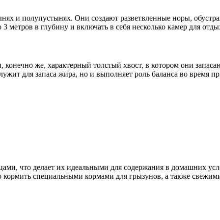
ях и полупустынях. Они создают разветвленные норы, обустраи
 метров в глубину и включать в себя несколько камер для отды
 конечно же, характерный толстый хвост, в котором они запаса
 служит для запаса жира, но и выполняет роль баланса во время п
ами, что делает их идеальными для содержания в домашних усло
о кормить специальными кормами для грызунов, а также свежим