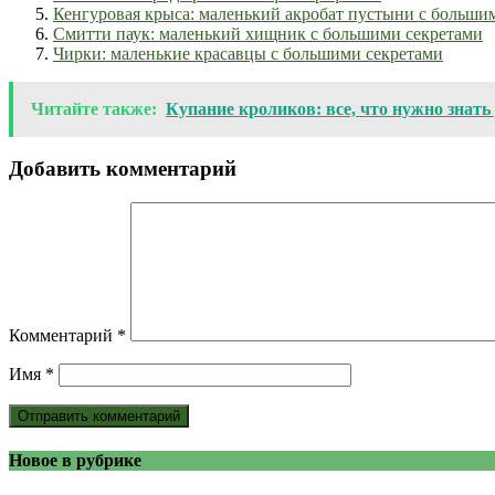
Кенгуровая крыса: маленький акробат пустыни с больши
Смитти паук: маленький хищник с большими секретами
Чирки: маленькие красавцы с большими секретами
Читайте также:
Купание кроликов: все, что нужно знать
Добавить комментарий
Комментарий
*
Имя
*
Новое в рубрике