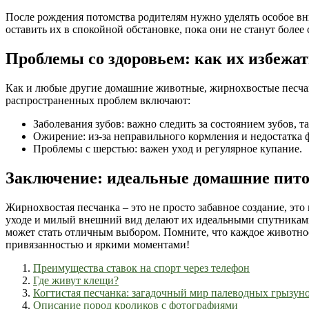
После рождения потомства родителям нужно уделять особое в
оставить их в спокойной обстановке, пока они не станут более
Проблемы со здоровьем: как их избежа
Как и любые другие домашние животные, жирнохвостые песчан
распространенных проблем включают:
Заболевания зубов: важно следить за состоянием зубов, т
Ожирение: из-за неправильного кормления и недостатка 
Проблемы с шерстью: важен уход и регулярное купание.
Заключение: идеальные домашние пит
Жирнохвостая песчанка – это не просто забавное создание, эт
уходе и милый внешний вид делают их идеальными спутниками
может стать отличным выбором. Помните, что каждое животное 
привязанностью и яркими моментами!
Преимущества ставок на спорт через телефон
Где живут клещи?
Когтистая песчанка: загадочный мир палеводных грызун
Описание пород кроликов с фотографиями