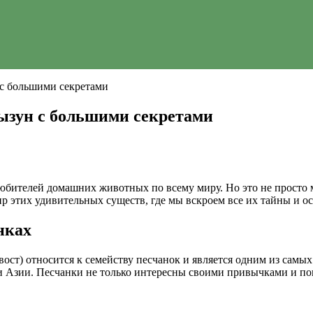
 с большими секретами
ызун с большими секретами
 любителей домашних животных по всему миру. Но это не просто
р этих удивительных существ, где мы вскроем все их тайны и ос
нках
вост) относится к семейству песчанок и является одним из самы
 Азии. Песчанки не только интересны своими привычками и по