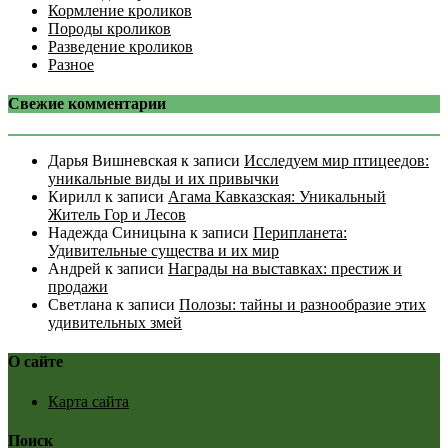
Кормление кроликов
Породы кроликов
Разведение кроликов
Разное
Свежие комментарии
Дарья Вишневская
к записи
Исследуем мир птицеедов:
уникальные виды и их привычки
Кирилл
к записи
Агама Кавказская: Уникальный
Житель Гор и Лесов
Надежда Синицына
к записи
Перипланета:
Удивительные существа и их мир
Андрей
к записи
Награды на выставках: престиж и
продажи
Светлана
к записи
Полозы: тайны и разнообразие этих
удивительных змей
О сайте
Карта сайта
Поиск