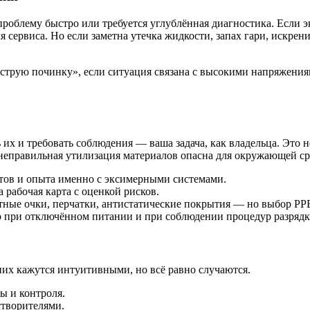
проблему быстро или требуется углублённая диагностика. Если 
я сервиса. Но если заметна утечка жидкости, запах гари, искре
струю починку», если ситуация связана с высокими напряжениям
х и требовать соблюдения — ваша задача, как владельца. Это не
 неправильная утилизация материалов опасна для окружающей ср
тов и опыта именно с эксимерными системами.
рабочая карта с оценкой рисков.
тные очки, перчатки, антистатические покрытия — но выбор PP
о при отключённом питании и при соблюдении процедур разрядк
них кажутся интуитивными, но всё равно случаются.
ы и контроля.
творителями.