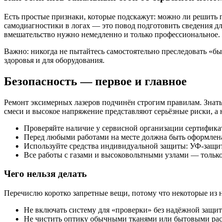
Есть простые признаки, которые подскажут: можно ли решить 
самодиагностики в логах — это повод подготовить сведения дл
вмешательство нужно немедленно и только профессиональное.
Важно: никогда не пытайтесь самостоятельно преследовать «бы
здоровья и для оборудования.
Безопасность — первое и главное
Ремонт эксимерных лазеров подчинён строгим правилам. Знать и
смеси и высокое напряжение представляют серьёзные риски, а
Проверяйте наличие у сервисной организации сертифика
Перед любыми работами на месте должна быть оформлена 
Используйте средства индивидуальной защиты: УФ-защи
Все работы с газами и высоковольтными узлами — тольк
Чего нельзя делать
Перечислю коротко запретные вещи, потому что некоторые из 
Не включать систему для «проверки» без надёжной защит
Не чистить оптику обычными тканями или бытовыми рас