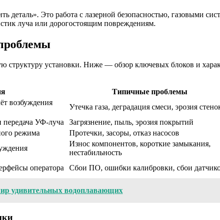
ть деталь». Это работа с лазерной безопасностью, газовыми си
истик луча или дорогостоящим повреждениям.
 проблемы
овую структуру установки. Ниже — обзор ключевых блоков и хар
ия
Типичные проблемы
чёт возбуждения
Утечка газа, деградация смеси, эрозия стено
и передача УФ-луча
Загрязнение, пыль, эрозия покрытий
ного режима
Протечки, засоры, отказ насосов
Износ компонентов, короткие замыкания,
буждения
нестабильность
терфейсы оператора
Сбои ПО, ошибки калибровки, сбои датчик
мир удивительных водоплавающих
мки