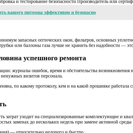
ибровка и тестирование безопасности
Производитель или серти
ить вашего питомца эффективно и безопасно
инимум запасных оптических окон, фильтров, основных уплотне
рубки или баллоны газа лучше не хранить без надобности — это
ловина успешного ремонта
мации: журналы ошибок, время и обстоятельства возникновения
ь ненужных визитов персонала.
няна, по какому протоколу, кем и на какой прошивке работала с
ть
сть затрат уходит на специализированные комплектующие и ква
ростых заменах до нескольких недель при замене активной сред
ния) — относительно недорого и быстро.