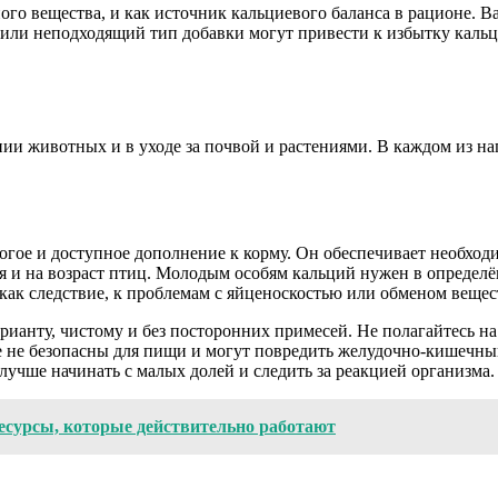
ого вещества, и как источник кальциевого баланса в рационе. В
за или неподходящий тип добавки могут привести к избытку каль
ии животных и в уходе за почвой и растениями. В каждом из на
рогое и доступное дополнение к корму. Он обеспечивает необход
 и на возраст птиц. Молодым особям кальций нужен в определё
как следствие, к проблемам с яйценоскостью или обменом вещес
ианту, чистому и без посторонних примесей. Не полагайтесь на
 не безопасны для пищи и могут повредить желудочно-кишечный 
лучше начинать с малых долей и следить за реакцией организма.
есурсы, которые действительно работают