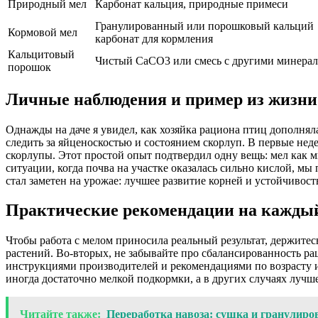
Природный мел
Карбонат кальция, природные примеси
Гранулированный или порошковый кальций
Кормовой мел
карбонат для кормления
Кальцитовый
Чистый CaCO3 или смесь с другими минера
порошок
Личные наблюдения и пример из жизни
Однажды на даче я увидел, как хозяйка рациона птиц дополня
следить за яйценоскостью и состоянием скорлуп. В первые неде
скорлупы. Этот простой опыт подтвердил одну вещь: мел как 
ситуации, когда почва на участке оказалась сильно кислой, м
стал заметен на урожае: лучшее развитие корней и устойчивос
Практические рекомендации на кажды
Чтобы работа с мелом приносила реальный результат, держите
растений. Во-вторых, не забывайте про сбалансированность ра
инструкциями производителей и рекомендациями по возрасту и
иногда достаточно мелкой подкормки, а в других случаях лучш
Читайте также:
Переработка навоза: сушка и гранулиро