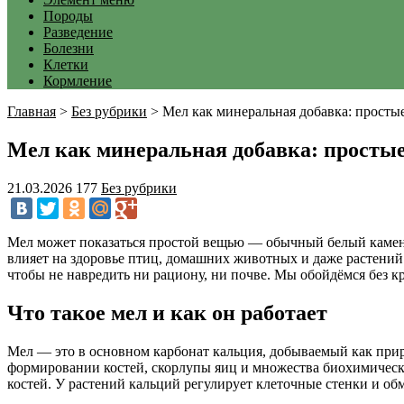
Породы
Разведение
Болезни
Клетки
Кормление
Главная
>
Без рубрики
>
Мел как минеральная добавка: просты
Мел как минеральная добавка: простые
21.03.2026
177
Без рубрики
Мел может показаться простой вещью — обычный белый камень
влияет на здоровье птиц, домашних животных и даже растений.
чтобы не навредить ни рациону, ни почве. Мы обойдёмся без кр
Что такое мел и как он работает
Мел — это в основном карбонат кальция, добываемый как прир
формировании костей, скорлупы яиц и множества биохимически
костей. У растений кальций регулирует клеточные стенки и об