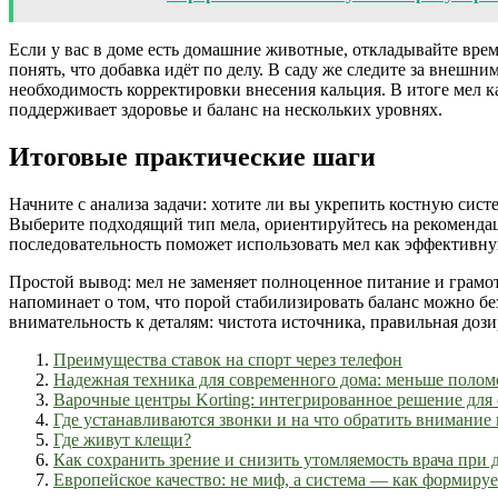
Если у вас в доме есть домашние животные, откладывайте вре
понять, что добавка идёт по делу. В саду же следите за внешн
необходимость корректировки внесения кальция. В итоге мел к
поддерживает здоровье и баланс на нескольких уровнях.
Итоговые практические шаги
Начните с анализа задачи: хотите ли вы укрепить костную сис
Выберите подходящий тип мела, ориентируйтесь на рекомендац
последовательность поможет использовать мел как эффективну
Простой вывод: мел не заменяет полноценное питание и грам
напоминает о том, что порой стабилизировать баланс можно б
внимательность к деталям: чистота источника, правильная дози
Преимущества ставок на спорт через телефон
Надежная техника для современного дома: меньше поло
Варочные центры Korting: интегрированное решение для
Где устанавливаются звонки и на что обратить внимание
Где живут клещи?
Как сохранить зрение и снизить утомляемость врача при 
Европейское качество: не миф, а система — как формиру