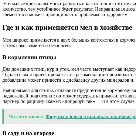
Эти малые кристаллы могут работать и как источник питательн
количество, тем устойчивее будет результат. Неправильная до
элементов и может спровоцировать проблемы со здоровьем.
Где и как применяется мел в хозяйстве
Мел широко применяется в двух больших контекстах: в кормлен
эффект был заметен и безопасен.
В кормлении птицы
Для домашних птиц, кур и уток, мел часто выступает как недо
Однако важно ориентироваться на рекомендации производителя
добавление может привести к дисбалансу других минералов и, 
Выбирая мел для птицы, отдавайте предпочтение кормовому вар
надлежащей подготовки: он может содержать примеси, которые
партнер по рациону скажет: «попробуй так» — и в этом случае 
Читайте также:
Форумы и блоги о кроликах: полезные р
В саду и на огороде