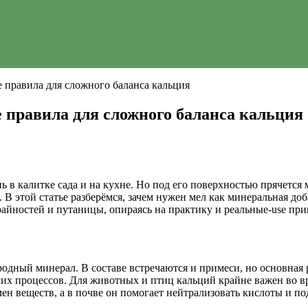
е правила для сложного баланса кальция
 правила для сложного баланса кальция
 в калитке сада и на кухне. Но под его поверхностью прячетс
 В этой статье разберёмся, зачем нужен мел как минеральная доб
айностей и путаницы, опираясь на практику и реальные-use прим
одный минерал. В составе встречаются и примеси, но основная 
х процессов. Для животных и птиц кальций крайне важен во вр
мен веществ, а в почве он помогает нейтрализовать кислоты и п