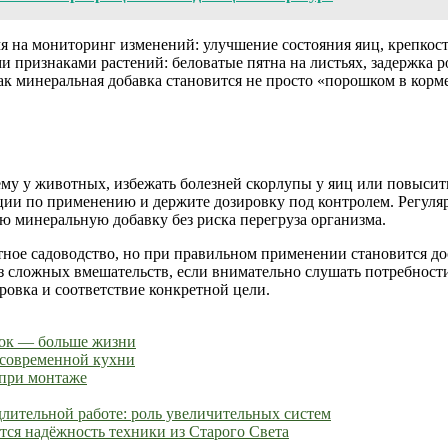
мя на мониторинг изменений: улучшение состояния яиц, крепкос
ими признаками растений: беловатые пятна на листьях, задержка 
ак минеральная добавка становится не просто «порошком в корме
тему у животных, избежать болезней скорлупы у яиц или повыси
ии по применению и держите дозировку под контролем. Регулярн
ю минеральную добавку без риска перегруза организма.
отное садоводство, но при правильном применении становится 
ез сложных вмешательств, если внимательно слушать потребност
ровка и соответствие конкретной цели.
мок — больше жизни
 современной кухни
 при монтаже
длительной работе: роль увеличительных систем
ется надёжность техники из Старого Света