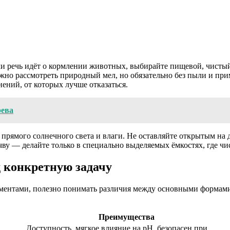
сли речь идёт о кормлении животных, выбирайте пищевой, чист
жно рассмотреть природный мел, но обязательно без пыли и пр
ений, от которых лучше отказаться.
рева
т прямого солнечного света и влаги. Не оставляйте открытым на
ву — делайте только в специально выделяемых ёмкостях, где чи
д конкретную задачу
ментами, полезно понимать различия между основными формами
Преимущества
Доступность, мягкое влияние на pH, безопасен при