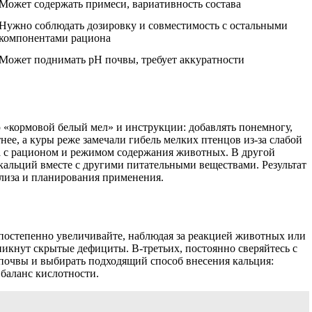
Может содержать примеси, вариативность состава
Нужно соблюдать дозировку и совместимость с остальными
компонентами рациона
Может поднимать pH почвы, требует аккуратности
 «кормовой белый мел» и инструкции: добавлять понемногу,
нее, а куры реже замечали гибель мелких птенцов из-за слабой
на с рационом и режимом содержания животных. В другой
 кальций вместе с другими питательными веществами. Результат
ализа и планирования применения.
 постепенно увеличивайте, наблюдая за реакцией животных или
никнут скрытые дефициты. В-третьих, постоянно сверяйтесь с
 почвы и выбирать подходящий способ внесения кальция:
 баланс кислотности.