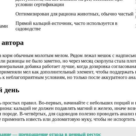
условии сертификации
Оптимизирован для рациона животных, обычно чистый
Прямой кальций-источник, часто используется в
лами
садоводстве
 автора
ла корм обычным молотым мелом. Рядом лежал мешок с надписью
ли разницы не было заметно, но через месяц скорлупа стала плот
минеральная добавка работает лучше, когда дозировка согласова
ы применяли мел как дополнительный элемент, чтобы поддержать
ть к неблагоприятным условиям, но только после аккуратного ан
й день
сь простых правил. Во-первых, начинайте с небольших порций и
циона: кальций не должен подавлять магний и железо, иначе воз
 породе. В-четвёртых, для садоводов полезно проводить анализ
е применить известь или доломитовую муку, чтобы не испортить
вание — превращение отхода в ценный ресурс