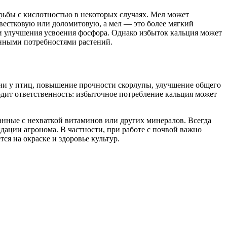
рьбы с кислотностью в некоторых случаях. Мел может
вестковую или доломитовую, а мел — это более мягкий
 и улучшения усвоения фосфора. Однако избыток кальция может
онными потребностями растений.
ии у птиц, повышение прочности скорлупы, улучшение общего
дит ответственность: избыточное потребление кальция может
занные с нехваткой витаминов или других минералов. Всегда
дации агронома. В частности, при работе с почвой важно
ся на окраске и здоровье культур.