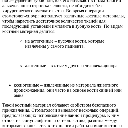
после удаления зубов или, как его называют в стоматологии
альвеолярного отростка челюсти, не обходится без
хирургического вмешательства. Во время операции
стоматолог-хирург использует различные костные материалы,
чтобы нарастить достаточное количество тканей для
последующей установки импланта в зубную кость. По видам
костный материал делится:
на аутогенные – кусочки кости, которые
извлечены у самого пациента;
алогенные – взятые у другого человека-донора
ксеногенные – извлеченные из материала животного
происхождения, они часто на основе кости свиней или
быка.
Такой костный материал обладает свойством безопасного
приживления. Стоматологи выделяют несколько операций,
предполагающих использование данной процедуры. К ним
относятся синус-лифтинг и остеопластика, разница между
которыми заключается в технологии работы и виде костного