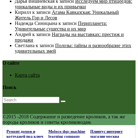
Дарья Вишневская
к записи
Исследуем мир птицеедов:
уникальные виды и их привычки
Кирилл
к записи
Агама Кавказская: Уникальный
Житель Гор и Лесов
Надежда Синицына
к записи
Перипланета:
Удивительные существа и их мир
Андрей
к записи
Награды на выставках: престиж и
продажи
Светлана
к записи
Полозы: тайны и разнообразие этих
удивительных змей
О сайте
Карта сайта
Поиск
©2015 -2018 Содержание и разведение кроликов, а так же
породы кроликов и советы кролиководам.
Ремонт домов и
Moloco dsp: machine
Плинтус интернет
коттеджей под ключ
learning company
магазин москва