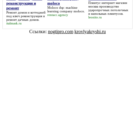
реконструкция и
moloco
Плинтус интернет магазин
москва
производство
ремонт
Moloco dsp: machine
ударопрочных потолочных
learning company moloco
.
Ремонт домов и коттеджей
и напольных плинтусов.
rentacc.agency
под ключ реконструкция и
leonito.ru
ремонт
дачных домов.
italmask.ru
Ссылки:
nogtipro.com
krovlyakryshi.ru